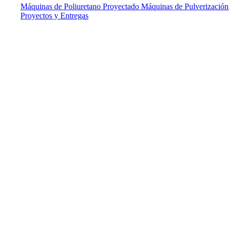
Máquinas de Poliuretano Proyectado
Máquinas de Pulverización
Proyectos y Entregas