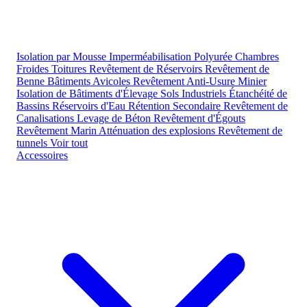
Isolation par Mousse
Imperméabilisation Polyurée
Chambres
Froides
Toitures
Revêtement de Réservoirs
Revêtement de
Benne
Bâtiments Avicoles
Revêtement Anti-Usure Minier
Isolation de Bâtiments d'Élevage
Sols Industriels
Étanchéité de
Bassins
Réservoirs d'Eau
Rétention Secondaire
Revêtement de
Canalisations
Levage de Béton
Revêtement d'Égouts
Revêtement Marin
Atténuation des explosions
Revêtement de
tunnels
Voir tout
Accessoires