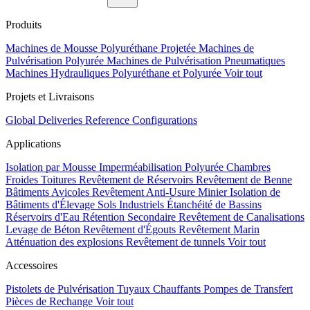
Produits
Machines de Mousse Polyuréthane Projetée
Machines de
Pulvérisation Polyurée
Machines de Pulvérisation Pneumatiques
Machines Hydrauliques Polyuréthane et Polyurée
Voir tout
Projets et Livraisons
Global Deliveries
Reference Configurations
Applications
Isolation par Mousse
Imperméabilisation Polyurée
Chambres
Froides
Toitures
Revêtement de Réservoirs
Revêtement de Benne
Bâtiments Avicoles
Revêtement Anti-Usure Minier
Isolation de
Bâtiments d'Élevage
Sols Industriels
Étanchéité de Bassins
Réservoirs d'Eau
Rétention Secondaire
Revêtement de Canalisations
Levage de Béton
Revêtement d'Égouts
Revêtement Marin
Atténuation des explosions
Revêtement de tunnels
Voir tout
Accessoires
Pistolets de Pulvérisation
Tuyaux Chauffants
Pompes de Transfert
Pièces de Rechange
Voir tout