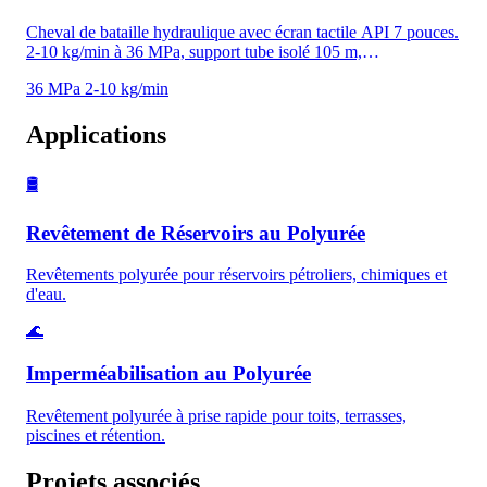
Cheval de bataille hydraulique avec écran tactile API 7 pouces.
2-10 kg/min à 36 MPa, support tube isolé 105 m,
automatisation intelligente. Idéal pour les entrepreneurs qui ont
36 MPa
2-10 kg/min
besoin d'un contrôle de précision sans prix flagship — le point
optimal entre H600 entrée et H600PK flagship.
Applications
🛢️
Revêtement de Réservoirs au Polyurée
Revêtements polyurée pour réservoirs pétroliers, chimiques et
d'eau.
🌊
Imperméabilisation au Polyurée
Revêtement polyurée à prise rapide pour toits, terrasses,
piscines et rétention.
Projets associés