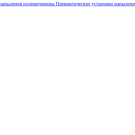
 напыления полимочевины
Пневматические установки напылен