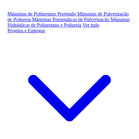
Máquinas de Poliuretano Projetado
Máquinas de Pulverização
de Poliureia
Máquinas Pneumáticas de Pulverização
Máquinas
Hidráulicas de Poliuretano e Poliureia
Ver tudo
Projetos e Entregas