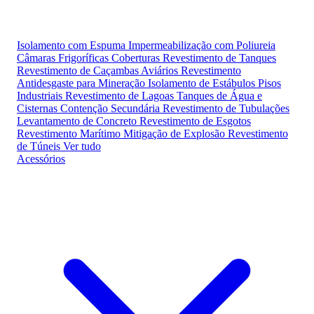
Isolamento com Espuma
Impermeabilização com Poliureia
Câmaras Frigoríficas
Coberturas
Revestimento de Tanques
Revestimento de Caçambas
Aviários
Revestimento
Antidesgaste para Mineração
Isolamento de Estábulos
Pisos
Industriais
Revestimento de Lagoas
Tanques de Água e
Cisternas
Contenção Secundária
Revestimento de Tubulações
Levantamento de Concreto
Revestimento de Esgotos
Revestimento Marítimo
Mitigação de Explosão
Revestimento
de Túneis
Ver tudo
Acessórios