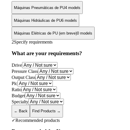
Máquinas Pneumáticas de PU
4 models
Máquinas Hidráulicas de PU
6 models
Máquinas Elétricas de PU (em breve)
0 models
2
Specify requirements
What are your requirements?
Drive
Pressure Class
Output Class
Plc
Ratio
Budget
Specialty
← Back
Find Products →
✓
Recommended products