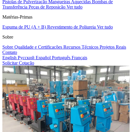
Pistolas de Pulverização
Mangueiras Aquecidas
Bombas de
Transferência
Peças de Reposição
Ver tudo
Matérias-Primas
Espuma de PU (A + B)
Revestimento de Poliureia
Ver tudo
Sobre
Sobre
Qualidade e Certificações
Recursos Técnicos
Projetos Reais
Contato
English
Русский
Español
Português
Français
Solicitar Cotação