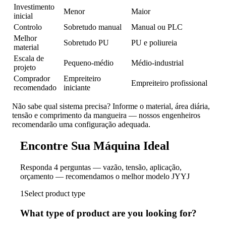
Investimento
Menor
Maior
inicial
Controlo
Sobretudo manual
Manual ou PLC
Melhor
Sobretudo PU
PU e poliureia
material
Escala de
Pequeno-médio
Médio-industrial
projeto
Comprador
Empreiteiro
Empreiteiro profissional
recomendado
iniciante
Não sabe qual sistema precisa? Informe o material, área diária,
tensão e comprimento da mangueira — nossos engenheiros
recomendarão uma configuração adequada.
Encontre Sua Máquina Ideal
Responda 4 perguntas — vazão, tensão, aplicação,
orçamento — recomendamos o melhor modelo JYYJ
1
Select product type
What type of product are you looking for?