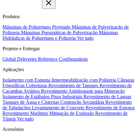
Produtos
Máquinas de Poliuretano Projetado
Máquinas de Pulverização de
Poliureia
Máquinas Pneumáticas de Pulverização
Máquinas
Hidráulicas de Poliuretano e Poliureia
Ver tudo
Projetos e Entregas
Global Deliveries
Reference Configurations
Aplicações
Isolamento com Espuma
Impermeabilização com Poliureia
Câmaras
Frigoríficas
Coberturas
Revestimento de Tanques
Revestimento de
Caçambas
Aviários
Revestimento Antidesgaste para Mineração
Isolamento de Estábulos
Pisos Industriais
Revestimento de Lagoas
Tanques de Água e Cisternas
Contenção Secundária
Revestimento
de Tubulações
Levantamento de Concreto
Revestimento de Esgotos
Revestimento Marítimo
Mitigação de Explosão
Revestimento de
Túneis
Ver tudo
Acessórios