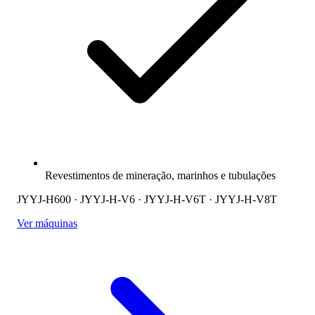
Revestimentos de mineração, marinhos e tubulações
JYYJ-H600 · JYYJ-H-V6 · JYYJ-H-V6T · JYYJ-H-V8T
Ver máquinas