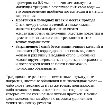
примерно на 0,3 мм, она начинает мокнуть, а
мокнущая трещина в резервуаре питьевой воды —
это одновременно проблема потери воды и путь для
загрязнения.
Протечки в холодных швах и местах прохода:
Стык между полом и стеной, а также каждая
манжета трубы или фитинг являются
концентраторами напряжений. Жёсткие покрытия и
цементные заплатки снова трескаются в этих
точках подвижности.
Загрязнение:
Голый бетон выщелачивает кальций и
повышает pH; корродированная сталь выделяет
железо и ржавчину в водяной столб. Биоплёнка
колонизирует шероховатые пористые поверхности,
и после закрепления её почти невозможно
полностью обеззаразить.
Традиционные решения — цементные штукатурные
покрытия, листовые облицовки или эпоксидная смола —
либо снова трескаются в тех же точках подвижности,
либо оставляют швы и нахлёсточные соединения,
которые становятся новыми путями протечек. Именно
здесь монолитная мембрана с высоким удлинением
меняет экономику ремонта.