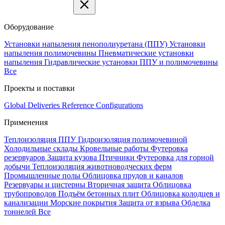
Оборудование
Установки напыления пенополиуретана (ППУ)
Установки
напыления полимочевины
Пневматические установки
напыления
Гидравлические установки ППУ и полимочевины
Все
Проекты и поставки
Global Deliveries
Reference Configurations
Применения
Теплоизоляция ППУ
Гидроизоляция полимочевиной
Холодильные склады
Кровельные работы
Футеровка
резервуаров
Защита кузова
Птичники
Футеровка для горной
добычи
Теплоизоляция животноводческих ферм
Промышленные полы
Облицовка прудов и каналов
Резервуары и цистерны
Вторичная защита
Облицовка
трубопроводов
Подъём бетонных плит
Облицовка колодцев и
канализации
Морские покрытия
Защита от взрыва
Обделка
тоннелей
Все