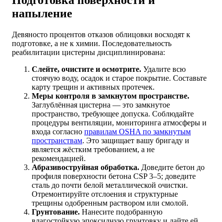
Подготовка поверхности и
напыление
Девяносто процентов отказов облицовки восходят к
подготовке, а не к химии. Последовательность
реабилитации цистерны дисциплинирована:
Слейте, очистите и осмотрите.
Удалите всю
стоячую воду, осадок и старое покрытие. Составьте
карту трещин и активных протечек.
Меры контроля в замкнутом пространстве.
Заглублённая цистерна — это замкнутое
пространство, требующее допуска. Соблюдайте
процедуры вентиляции, мониторинга атмосферы и
входа согласно
правилам OSHA по замкнутым
пространствам
. Это защищает вашу бригаду и
является жёстким требованием, а не
рекомендацией.
Абразивоструйная обработка.
Доведите бетон до
профиля поверхности бетона CSP 3–5; доведите
сталь до почти белой металлической очистки.
Отремонтируйте отслоения и структурные
трещины одобренным раствором или смолой.
Грунтование.
Нанесите подобранную
влагостойкую эпоксидную грунтовку и дайте ей