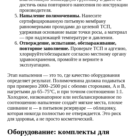
достичь окна повторного нанесения по инструкции
производителя.
Напыление полимочевины.
Нанесите
сертифицированную питьевую мембрану
равномерными проходами до целевой ТСП,
удерживая основание выше точки росы, а материал
— при надлежащей температуре и давлении.
Отверждение, испытание, обеззараживание,
повторное заполнение.
Проверьте ТСП и адгезию,
хлорируйте/обеззаразьте согласно местному органу
здравоохранения, промойте и верните в
эксплуатацию.
Этап напыления — это то, где качество оборудования
определяет результат. Полимочевина должна подаваться
при примерно 2000–2500 psi с обеими сторонами, A и B,
нагретыми до 65–75°C, и при точном соотношении 1:1.
Холодное, низконапорное или несбалансированное по
соотношению напыление создаёт мягкие места, плохое
сшивание и — в питьевом резервуаре — облицовку,
которая никогда полностью не отверждается. Это риск
для здоровья, а не просто косметический.
Оборудование: комплекты для