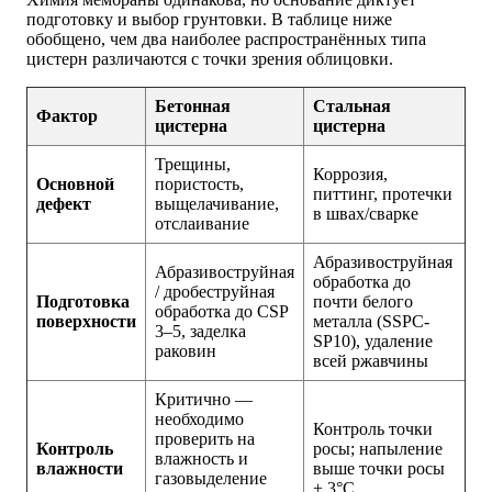
подготовку и выбор грунтовки. В таблице ниже
обобщено, чем два наиболее распространённых типа
цистерн различаются с точки зрения облицовки.
Бетонная
Стальная
Фактор
цистерна
цистерна
Трещины,
Коррозия,
Основной
пористость,
питтинг, протечки
дефект
выщелачивание,
в швах/сварке
отслаивание
Абразивоструйная
Абразивоструйная
обработка до
/ дробеструйная
Подготовка
почти белого
обработка до CSP
поверхности
металла (SSPC-
3–5, заделка
SP10), удаление
раковин
всей ржавчины
Критично —
необходимо
Контроль точки
проверить на
Контроль
росы; напыление
влажность и
влажности
выше точки росы
газовыделение
+ 3°C