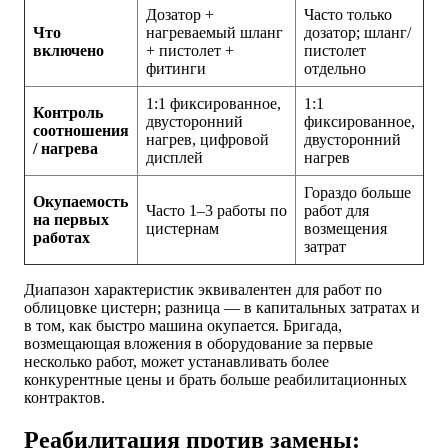
Дозатор +
Часто только
Что
нагреваемый шланг
дозатор; шланг/
включено
+ пистолет +
пистолет
фитинги
отдельно
1:1 фиксированное,
1:1
Контроль
двусторонний
фиксированное,
соотношения
нагрев, цифровой
двусторонний
/ нагрева
дисплей
нагрев
Гораздо больше
Окупаемость
Часто 1–3 работы по
работ для
на первых
цистернам
возмещения
работах
затрат
Диапазон характеристик эквивалентен для работ по
облицовке цистерн; разница — в капитальных затратах и
в том, как быстро машина окупается. Бригада,
возмещающая вложения в оборудование за первые
несколько работ, может устанавливать более
конкурентные цены и брать больше реабилитационных
контрактов.
Реабилитация против замены: