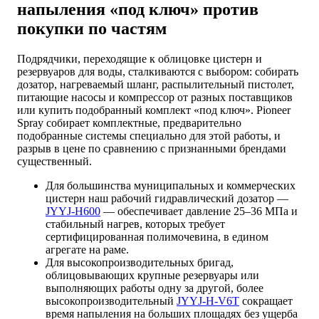
напыления «под ключ» против
покупки по частям
Подрядчики, переходящие к облицовке цистерн и
резервуаров для воды, сталкиваются с выбором: собирать
дозатор, нагреваемый шланг, распылительный пистолет,
питающие насосы и компрессор от разных поставщиков
или купить подобранный комплект «под ключ». Pioneer
Spray собирает комплектные, предварительно
подобранные системы специально для этой работы, и
разрыв в цене по сравнению с признанными брендами
существенный.
Для большинства муниципальных и коммерческих
цистерн наш рабочий гидравлический дозатор —
JYYJ-H600
— обеспечивает давление 25–36 МПа и
стабильный нагрев, которых требует
сертифицированная полимочевина, в едином
агрегате на раме.
Для высокопроизводительных бригад,
облицовывающих крупные резервуары или
выполняющих работы одну за другой, более
высокопроизводительный
JYYJ-H-V6T
сокращает
время напыления на больших площадях без ущерба