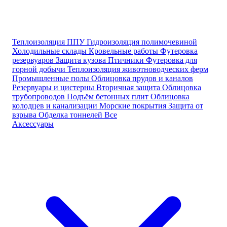
Теплоизоляция ППУ
Гидроизоляция полимочевиной
Холодильные склады
Кровельные работы
Футеровка
резервуаров
Защита кузова
Птичники
Футеровка для
горной добычи
Теплоизоляция животноводческих ферм
Промышленные полы
Облицовка прудов и каналов
Резервуары и цистерны
Вторичная защита
Облицовка
трубопроводов
Подъём бетонных плит
Облицовка
колодцев и канализации
Морские покрытия
Защита от
взрыва
Обделка тоннелей
Все
Аксессуары