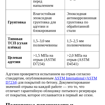
перед
напылением
Влагостойкая
Эпоксидная
эпоксидная
антикоррозионная
Грунтовка
грунтовка для
грунтовка по
адгезии и
обработанной
блокирования
стали
Типовая
1,5–3,0 мм
1,5–2,5 мм
ТСП (сухая
полимочевины
полимочевины
плёнка)
>1,5 МПа на
>2,0 МПа на
Целевая
отрыв (ASTM
отрыв (ASTM
адгезия
D7234)
D4541)
Адгезия проверяется испытанием на отрыв согласно
стандартам, опубликованным
ASTM International (ASTM
D7234)
для покрытий по бетону. Документирование
значений отрыва на каждой работе — это то, что
отличает гарантийную облицовку питьевого резервуара
от покрытия, которое отслаивается в первый же сезон.