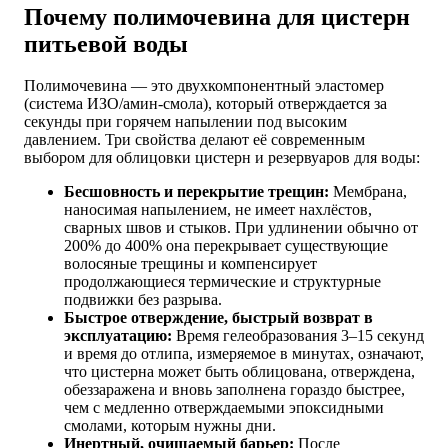
Почему полимочевина для цистерн
питьевой воды
Полимочевина — это двухкомпонентный эластомер
(система ИЗО/амин-смола), который отверждается за
секунды при горячем напылении под высоким
давлением. Три свойства делают её современным
выбором для облицовки цистерн и резервуаров для воды:
Бесшовность и перекрытие трещин:
Мембрана,
наносимая напылением, не имеет нахлёстов,
сварных швов и стыков. При удлинении обычно от
200% до 400% она перекрывает существующие
волосяные трещины и компенсирует
продолжающиеся термические и структурные
подвижки без разрыва.
Быстрое отверждение, быстрый возврат в
эксплуатацию:
Время гелеобразования 3–15 секунд
и время до отлипа, измеряемое в минутах, означают,
что цистерна может быть облицована, отверждена,
обеззаражена и вновь заполнена гораздо быстрее,
чем с медленно отверждаемыми эпоксидными
смолами, которым нужны дни.
Инертный, очищаемый барьер:
После