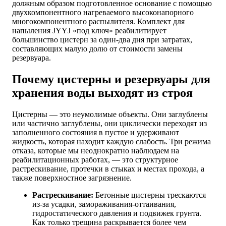
должным образом подготовленное основание с помощью
двухкомпонентного нагреваемого высоконапорного
многокомпонентного распылителя. Комплект для
напыления JYYJ «под ключ» реабилитирует
большинство цистерн за один-два дня при затратах,
составляющих малую долю от стоимости замены
резервуара.
Почему цистерны и резервуары для
хранения воды выходят из строя
Цистерны — это неумолимые объекты. Они заглублены
или частично заглублены, они циклически переходят из
заполненного состояния в пустое и удерживают
жидкость, которая находит каждую слабость. Три режима
отказа, которые мы неоднократно наблюдаем на
реабилитационных работах, — это структурное
растрескивание, протечки в стыках и местах прохода, а
также поверхностное загрязнение.
Растрескивание:
Бетонные цистерны трескаются
из-за усадки, замораживания-оттаивания,
гидростатического давления и подвижек грунта.
Как только трещина раскрывается более чем