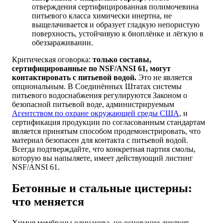
отверждения сертифицированная полимочевина
питьевого класса химически инертна, не
выщелачивается и образует гладкую непористую
поверхность, устойчивую к биоплёнке и лёгкую в
обеззараживании.
Критическая оговорка:
только составы,
сертифицированные по NSF/ANSI 61, могут
контактировать с питьевой водой.
Это не является
опциональным. В Соединённых Штатах системы
питьевого водоснабжения регулируются Законом о
безопасной питьевой воде, администрируемым
Агентством по охране окружающей среды США
, и
сертификация продукции по согласованным стандартам
является принятым способом продемонстрировать, что
материал безопасен для контакта с питьевой водой.
Всегда подтверждайте, что конкретная партия смолы,
которую вы напыляете, имеет действующий листинг
NSF/ANSI 61.
Бетонные и стальные цистерны:
что меняется
Химия мембраны одинакова, но основание диктует