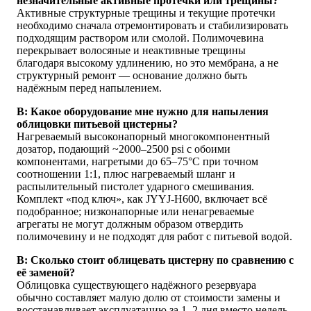
незначительные активные протечки или трещины?
Активные структурные трещины и текущие протечки
необходимо сначала отремонтировать и стабилизировать
подходящим раствором или смолой. Полимочевина
перекрывает волосяные и неактивные трещины
благодаря высокому удлинению, но это мембрана, а не
структурный ремонт — основание должно быть
надёжным перед напылением.
В: Какое оборудование мне нужно для напыления
облицовки питьевой цистерны?
Нагреваемый высоконапорный многокомпонентный
дозатор, подающий ~2000–2500 psi с обоими
компонентами, нагретыми до 65–75°C при точном
соотношении 1:1, плюс нагреваемый шланг и
распылительный пистолет ударного смешивания.
Комплект «под ключ», как JYYJ-H600, включает всё
подобранное; низконапорные или ненагреваемые
агрегаты не могут должным образом отвердить
полимочевину и не подходят для работ с питьевой водой.
В: Сколько стоит облицевать цистерну по сравнению с
её заменой?
Облицовка существующего надёжного резервуара
обычно составляет малую долю от стоимости замены и
восстанавливает эксплуатацию за 1–2 дня вместо недель.