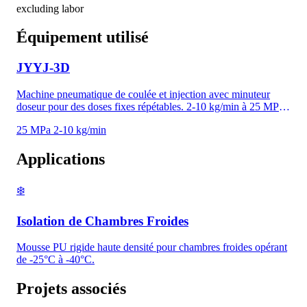
excluding labor
Équipement utilisé
JYYJ-3D
Machine pneumatique de coulée et injection avec minuteur
doseur pour des doses fixes répétables. 2-10 kg/min à 25 MPa,
ratio 1:1, chauffage 9 kW, 380V (option 220V/7kW). Pour
25 MPa
2-10 kg/min
l'injection de polyuréthane, le remplissage de vides et la coulée
de petites pièces.
Applications
❄️
Isolation de Chambres Froides
Mousse PU rigide haute densité pour chambres froides opérant
de -25°C à -40°C.
Projets associés