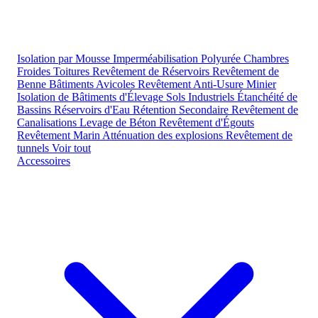
Isolation par Mousse
Imperméabilisation Polyurée
Chambres
Froides
Toitures
Revêtement de Réservoirs
Revêtement de
Benne
Bâtiments Avicoles
Revêtement Anti-Usure Minier
Isolation de Bâtiments d'Élevage
Sols Industriels
Étanchéité de
Bassins
Réservoirs d'Eau
Rétention Secondaire
Revêtement de
Canalisations
Levage de Béton
Revêtement d'Égouts
Revêtement Marin
Atténuation des explosions
Revêtement de
tunnels
Voir tout
Accessoires