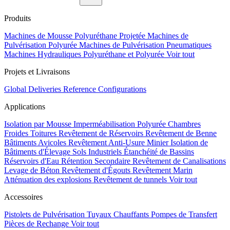
Produits
Machines de Mousse Polyuréthane Projetée
Machines de
Pulvérisation Polyurée
Machines de Pulvérisation Pneumatiques
Machines Hydrauliques Polyuréthane et Polyurée
Voir tout
Projets et Livraisons
Global Deliveries
Reference Configurations
Applications
Isolation par Mousse
Imperméabilisation Polyurée
Chambres
Froides
Toitures
Revêtement de Réservoirs
Revêtement de Benne
Bâtiments Avicoles
Revêtement Anti-Usure Minier
Isolation de
Bâtiments d'Élevage
Sols Industriels
Étanchéité de Bassins
Réservoirs d'Eau
Rétention Secondaire
Revêtement de Canalisations
Levage de Béton
Revêtement d'Égouts
Revêtement Marin
Atténuation des explosions
Revêtement de tunnels
Voir tout
Accessoires
Pistolets de Pulvérisation
Tuyaux Chauffants
Pompes de Transfert
Pièces de Rechange
Voir tout