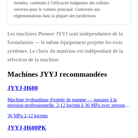
fermées, combinés à l'efficacité budgétaire des cellules
ouvertes pour le volume principal. Conforme aux
réglementations dans la plupart des juridictions.
Les machines Pioneer JYYJ sont indépendantes de la
formulation — le même équipement projette les trois
systèmes. Le choix du matériau est indépendant de la
sélection de la machine.
Machines JYYJ recommandées
JYYJ-H600
Machine hydraulique d'entrée de gamme — passage à la
pression professionnelle. 2-12 kg/min à 36 MPa avec pression
hydraulique de 6-18 MPa. Compatible mousse polyuréthane et
36 MPa
2-12 kg/min
revêtements polyurée. Système de refroidissement par air
protège moteur et pompe pour opération soutenue.
JYYJ-H600PK