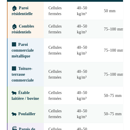
🏠
Paroi
Cellules
40–50
50 mm
résidentielle
fermées
kg/m³
🏠
Combles
Cellules
40–50
75–100 mm
résidentiels
fermées
kg/m³
🏢
Paroi
Cellules
40–50
commerciale
75–100 mm
fermées
kg/m³
métallique
🏢
Toiture-
Cellules
40–50
terrasse
75–100 mm
fermées
kg/m³
commerciale
🐄
Étable
Cellules
40–50
50–75 mm
laitière / bovine
fermées
kg/m³
Cellules
40–50
🐄
Poulailler
50–75 mm
fermées
kg/m³
🏭
Parois de
Cellules
40–50