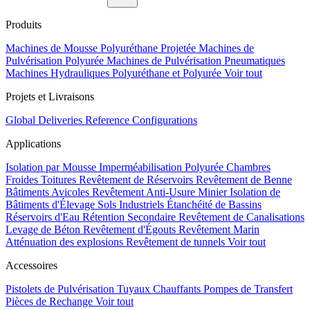
Produits
Machines de Mousse Polyuréthane Projetée
Machines de
Pulvérisation Polyurée
Machines de Pulvérisation Pneumatiques
Machines Hydrauliques Polyuréthane et Polyurée
Voir tout
Projets et Livraisons
Global Deliveries
Reference Configurations
Applications
Isolation par Mousse
Imperméabilisation Polyurée
Chambres
Froides
Toitures
Revêtement de Réservoirs
Revêtement de Benne
Bâtiments Avicoles
Revêtement Anti-Usure Minier
Isolation de
Bâtiments d'Élevage
Sols Industriels
Étanchéité de Bassins
Réservoirs d'Eau
Rétention Secondaire
Revêtement de Canalisations
Levage de Béton
Revêtement d'Égouts
Revêtement Marin
Atténuation des explosions
Revêtement de tunnels
Voir tout
Accessoires
Pistolets de Pulvérisation
Tuyaux Chauffants
Pompes de Transfert
Pièces de Rechange
Voir tout