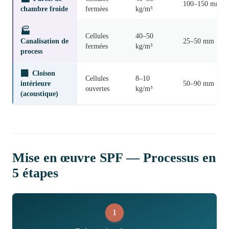
100–150 mm
chambre froide
fermées
kg/m³
🏭
Cellules
40–50
Canalisation de
25–50 mm
fermées
kg/m³
process
🏢
Cloison
Cellules
8–10
intérieure
50–90 mm
ouvertes
kg/m³
(acoustique)
Mise en œuvre SPF — Processus en
5 étapes
1