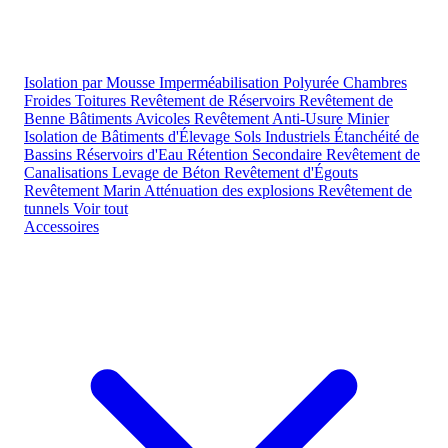
Isolation par Mousse
Imperméabilisation Polyurée
Chambres
Froides
Toitures
Revêtement de Réservoirs
Revêtement de
Benne
Bâtiments Avicoles
Revêtement Anti-Usure Minier
Isolation de Bâtiments d'Élevage
Sols Industriels
Étanchéité de
Bassins
Réservoirs d'Eau
Rétention Secondaire
Revêtement de
Canalisations
Levage de Béton
Revêtement d'Égouts
Revêtement Marin
Atténuation des explosions
Revêtement de
tunnels
Voir tout
Accessoires