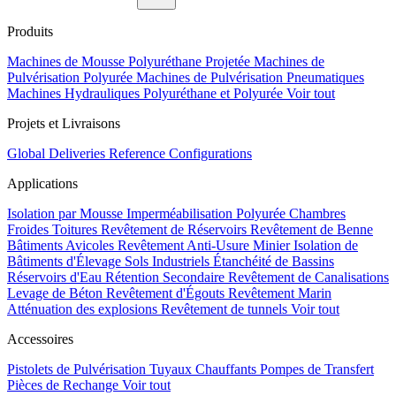
Produits
Machines de Mousse Polyuréthane Projetée
Machines de
Pulvérisation Polyurée
Machines de Pulvérisation Pneumatiques
Machines Hydrauliques Polyuréthane et Polyurée
Voir tout
Projets et Livraisons
Global Deliveries
Reference Configurations
Applications
Isolation par Mousse
Imperméabilisation Polyurée
Chambres
Froides
Toitures
Revêtement de Réservoirs
Revêtement de Benne
Bâtiments Avicoles
Revêtement Anti-Usure Minier
Isolation de
Bâtiments d'Élevage
Sols Industriels
Étanchéité de Bassins
Réservoirs d'Eau
Rétention Secondaire
Revêtement de Canalisations
Levage de Béton
Revêtement d'Égouts
Revêtement Marin
Atténuation des explosions
Revêtement de tunnels
Voir tout
Accessoires
Pistolets de Pulvérisation
Tuyaux Chauffants
Pompes de Transfert
Pièces de Rechange
Voir tout