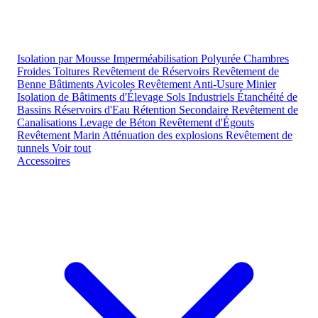
Isolation par Mousse
Imperméabilisation Polyurée
Chambres
Froides
Toitures
Revêtement de Réservoirs
Revêtement de
Benne
Bâtiments Avicoles
Revêtement Anti-Usure Minier
Isolation de Bâtiments d'Élevage
Sols Industriels
Étanchéité de
Bassins
Réservoirs d'Eau
Rétention Secondaire
Revêtement de
Canalisations
Levage de Béton
Revêtement d'Égouts
Revêtement Marin
Atténuation des explosions
Revêtement de
tunnels
Voir tout
Accessoires