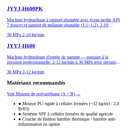
JYYJ-H600PK
Machine hydraulique à rapport ajustable avec écran tactile API
7 pouces et rapport de mélange ajustable (1:1~1:2). 2-10
kg/min à 36 MPa pour polyurée, mousse haute densité et
36 MPa
2-10 kg/min
applications de précision critique. Mémoire de recettes et
enregistrement de données pour documentation de projets. Le
JYYJ-H600
rapport ajustable gère les changements de viscosité par
température et formulations personnalisées — unique dans la
gamme JYYJ.
Machine hydraulique d'entrée de gamme — passage à la
pression professionnelle. 2-12 kg/min à 36 MPa avec pression
hydraulique de 6-18 MPa. Compatible mousse polyuréthane et
36 MPa
2-12 kg/min
revêtements polyurée. Système de refroidissement par air
protège moteur et pompe pour opération soutenue.
Matériaux recommandés
Voir Mousse de polyuréthane (A + B) →
●
Mousse PU rigide à cellules fermées (~32 kg/m3 / 2,0
lb/ft3)
●
Système SPF à cellules fermées de qualité agricole
●
Couche de finition barrière thermique / barrière anti-
inflammation en option