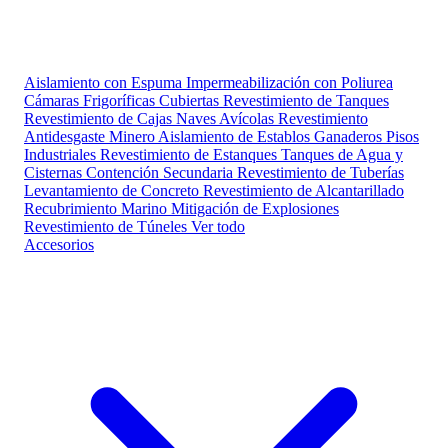
Aislamiento con Espuma
Impermeabilización con Poliurea
Cámaras Frigoríficas
Cubiertas
Revestimiento de Tanques
Revestimiento de Cajas
Naves Avícolas
Revestimiento
Antidesgaste Minero
Aislamiento de Establos Ganaderos
Pisos
Industriales
Revestimiento de Estanques
Tanques de Agua y
Cisternas
Contención Secundaria
Revestimiento de Tuberías
Levantamiento de Concreto
Revestimiento de Alcantarillado
Recubrimiento Marino
Mitigación de Explosiones
Revestimiento de Túneles
Ver todo
Accesorios