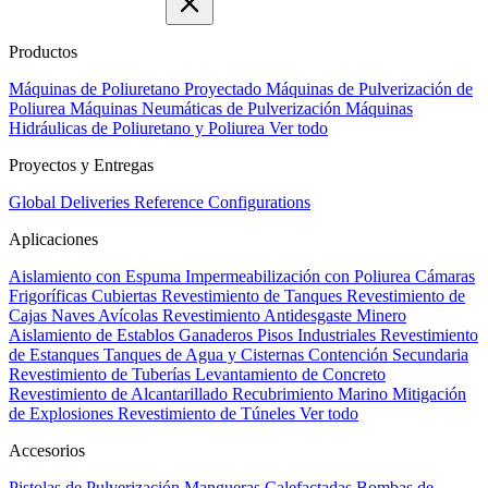
Productos
Máquinas de Poliuretano Proyectado
Máquinas de Pulverización de
Poliurea
Máquinas Neumáticas de Pulverización
Máquinas
Hidráulicas de Poliuretano y Poliurea
Ver todo
Proyectos y Entregas
Global Deliveries
Reference Configurations
Aplicaciones
Aislamiento con Espuma
Impermeabilización con Poliurea
Cámaras
Frigoríficas
Cubiertas
Revestimiento de Tanques
Revestimiento de
Cajas
Naves Avícolas
Revestimiento Antidesgaste Minero
Aislamiento de Establos Ganaderos
Pisos Industriales
Revestimiento
de Estanques
Tanques de Agua y Cisternas
Contención Secundaria
Revestimiento de Tuberías
Levantamiento de Concreto
Revestimiento de Alcantarillado
Recubrimiento Marino
Mitigación
de Explosiones
Revestimiento de Túneles
Ver todo
Accesorios
Pistolas de Pulverización
Mangueras Calefactadas
Bombas de