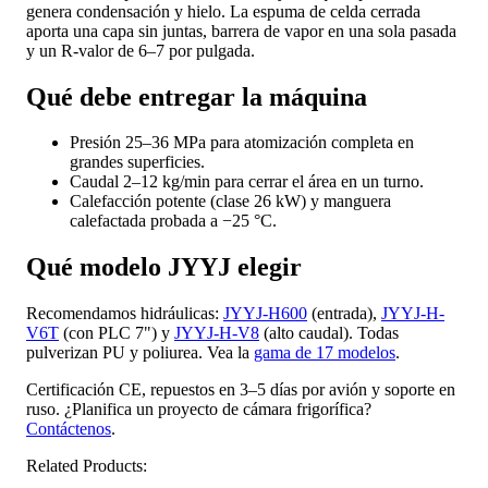
genera condensación y hielo. La espuma de celda cerrada
aporta una capa sin juntas, barrera de vapor en una sola pasada
y un R-valor de 6–7 por pulgada.
Qué debe entregar la máquina
Presión 25–36 MPa para atomización completa en
grandes superficies.
Caudal 2–12 kg/min para cerrar el área en un turno.
Calefacción potente (clase 26 kW) y manguera
calefactada probada a −25 °C.
Qué modelo JYYJ elegir
Recomendamos hidráulicas:
JYYJ-H600
(entrada),
JYYJ-H-
V6T
(con PLC 7") y
JYYJ-H-V8
(alto caudal). Todas
pulverizan PU y poliurea. Vea la
gama de 17 modelos
.
Certificación CE, repuestos en 3–5 días por avión y soporte en
ruso. ¿Planifica un proyecto de cámara frigorífica?
Contáctenos
.
Related Products: