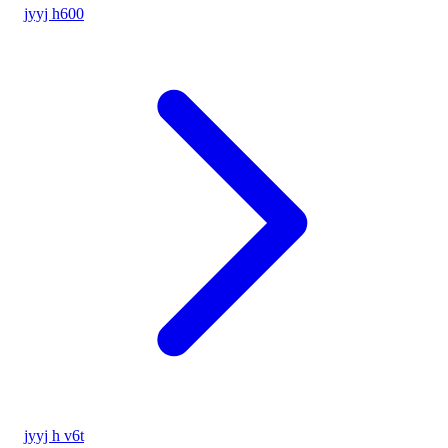
jyyj h600
jyyj h v6t