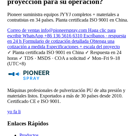
proyección para su operación?
Pioneer suministra equipos JYYJ completos + materiales a
contratistas en 34 países. Planta certificada ISO 9001 en China.
Correo de ventas
info@pioneerspray.com
Haga clic para
escribir
WhatsApp
+86 136 5616 6310
Escríbanos · respuesta
en 24 h
Formulario de cotización detallada
Obtenga una
cotización a medida
Especificaciones + escala del proyecto
✓ Planta certificada ISO 9001 en China
✓ Respuesta en 24
horas
✓ TDS · MSDS · COA a solicitud
✓ Mon–Fri 9–18
(UTC+8)
Máquinas profesionales de pulverización PU de alta presión y
materiales listos. Exportados a más de 30 países desde 2010.
Certificado CE e ISO 9001.
yo
fa
li
Enlaces Rápidos
Productos