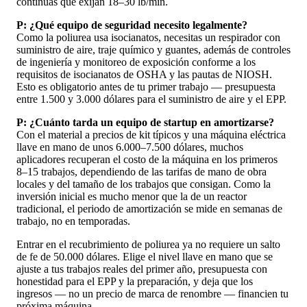
continuas que exijan 18–30 lb/min.
P: ¿Qué equipo de seguridad necesito legalmente?
Como la poliurea usa isocianatos, necesitas un respirador con
suministro de aire, traje químico y guantes, además de controles
de ingeniería y monitoreo de exposición conforme a los
requisitos de isocianatos de OSHA y las pautas de NIOSH.
Esto es obligatorio antes de tu primer trabajo — presupuesta
entre 1.500 y 3.000 dólares para el suministro de aire y el EPP.
P: ¿Cuánto tarda un equipo de startup en amortizarse?
Con el material a precios de kit típicos y una máquina eléctrica
llave en mano de unos 6.000–7.500 dólares, muchos
aplicadores recuperan el costo de la máquina en los primeros
8–15 trabajos, dependiendo de las tarifas de mano de obra
locales y del tamaño de los trabajos que consigan. Como la
inversión inicial es mucho menor que la de un reactor
tradicional, el periodo de amortización se mide en semanas de
trabajo, no en temporadas.
Entrar en el recubrimiento de poliurea ya no requiere un salto
de fe de 50.000 dólares. Elige el nivel llave en mano que se
ajuste a tus trabajos reales del primer año, presupuesta con
honestidad para el EPP y la preparación, y deja que los
ingresos — no un precio de marca de renombre — financien tu
próxima máquina.