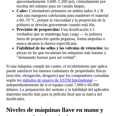
aproximadamente 3.600–5.200 psi), cómodamente por
encima del mínimo para un curado limpio.
Calor:
Calentadores primarios en ambos lados A y B
más una manguera calefactada para mantener el material
a 60–70 °C, porque la viscosidad y la proporción de la
poliurea se desvían gravemente cuando está fría.
Precisión de proporción:
Una dosificación 1:1
verdadera que se mantenga bajo carga — la poliurea
fuera de proporción queda pegajosa, forma ampollas o
nunca alcanza la dureza especificada.
Fiabilidad de los sellos y las válvulas de retención:
las
piezas en las que escatiman las máquinas más baratas y
"demasiado buenas para ser verdad".
Si una máquina cumple las cuatro, el recubrimiento que aplica
puede satisfacer los mismos estándares de propiedades físicas
(tracción, elongación, desgarro) que los compradores consultan
según los
métodos de ensayo de ASTM International
—
independientemente de si el equipo costó 7.000 o 60.000
dólares. La preparación del sustrato y la habilidad del aplicador
importan mucho más para la película final que la marca del
dosificador.
Niveles de máquinas llave en mano y