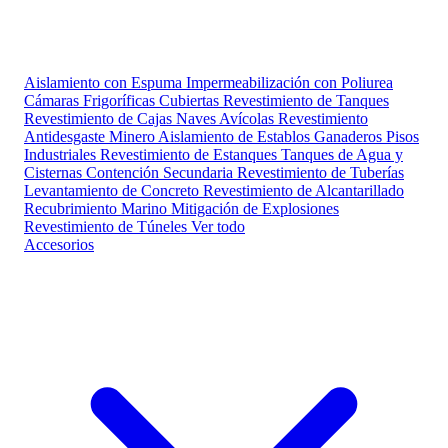
Aislamiento con Espuma
Impermeabilización con Poliurea
Cámaras Frigoríficas
Cubiertas
Revestimiento de Tanques
Revestimiento de Cajas
Naves Avícolas
Revestimiento
Antidesgaste Minero
Aislamiento de Establos Ganaderos
Pisos
Industriales
Revestimiento de Estanques
Tanques de Agua y
Cisternas
Contención Secundaria
Revestimiento de Tuberías
Levantamiento de Concreto
Revestimiento de Alcantarillado
Recubrimiento Marino
Mitigación de Explosiones
Revestimiento de Túneles
Ver todo
Accesorios