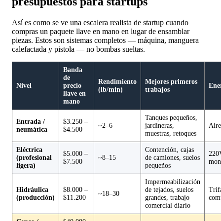
presupuestos para startups
Así es como se ve una escalera realista de startup cuando
compras un paquete llave en mano en lugar de ensamblar
piezas. Estos son sistemas completos — máquina, manguera
calefactada y pistola — no bombas sueltas.
Banda
de
Rendimiento
Mejores primeros
Nivel
precio
Ene
(lb/min)
trabajos
llave en
mano
Tanques pequeños,
Entrada /
$3.250 –
~2–6
jardineras,
Aire
neumática
$4.500
muestras, retoques
Eléctrica
Contención, cajas
$5.000 –
220
(profesional
~8–15
de camiones, suelos
$7.500
mono
ligera)
pequeños
Impermeabilización
Hidráulica
$8.000 –
de tejados, suelos
Trif
~18–30
(producción)
$11.200
grandes, trabajo
com
comercial diario