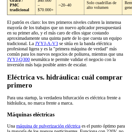
Graco /
$40.000
Solo cuadrillas de
Rem
PMC
–
~20–40
alto volumen
gene
tradicional
$70.000+
El patrón es claro: los tres primeros niveles cubren la inmensa
mayoría de los trabajos que un nuevo aplicador presupuestará
en su primer año, y el más caro de ellos sigue costando
aproximadamente una quinta parte de lo que cuesta un equipo
tradicional. La
JYYJ-A-V3
se sitúa en la banda eléctrica
profesional ligera y es la "primera máquina de verdad" más
común para los nuevos negocios de poliurea, mientras que una
JYYJ-Q300
neumática te permite validar el negocio con la
inversión más baja posible antes de escalar.
Eléctrica vs. hidráulica: cuál comprar
primero
Para una startup, la verdadera bifurcación es eléctrica frente a
hidráulica, no marca frente a marca.
Máquinas eléctricas
Una
máquina de pulverización eléctrica
es el punto óptimo para
la mayoría de los nuevos participantes. Funciona con 220V, no