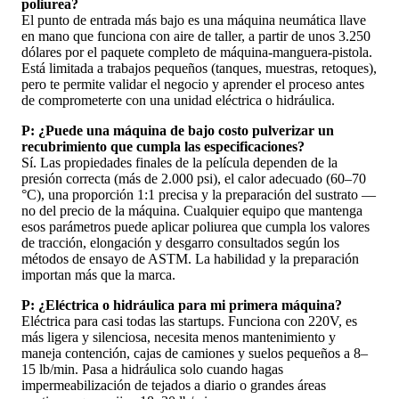
poliurea?
El punto de entrada más bajo es una máquina neumática llave
en mano que funciona con aire de taller, a partir de unos 3.250
dólares por el paquete completo de máquina-manguera-pistola.
Está limitada a trabajos pequeños (tanques, muestras, retoques),
pero te permite validar el negocio y aprender el proceso antes
de comprometerte con una unidad eléctrica o hidráulica.
P: ¿Puede una máquina de bajo costo pulverizar un
recubrimiento que cumpla las especificaciones?
Sí. Las propiedades finales de la película dependen de la
presión correcta (más de 2.000 psi), el calor adecuado (60–70
°C), una proporción 1:1 precisa y la preparación del sustrato —
no del precio de la máquina. Cualquier equipo que mantenga
esos parámetros puede aplicar poliurea que cumpla los valores
de tracción, elongación y desgarro consultados según los
métodos de ensayo de ASTM. La habilidad y la preparación
importan más que la marca.
P: ¿Eléctrica o hidráulica para mi primera máquina?
Eléctrica para casi todas las startups. Funciona con 220V, es
más ligera y silenciosa, necesita menos mantenimiento y
maneja contención, cajas de camiones y suelos pequeños a 8–
15 lb/min. Pasa a hidráulica solo cuando hagas
impermeabilización de tejados a diario o grandes áreas