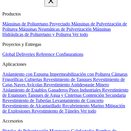
Productos
Máquinas de Poliuretano Proyectado
Máquinas de Pulverización de
Poliurea
Máquinas Neumáticas de Pulverización
Máquinas
Hidráulicas de Poliuretano y Poliurea
Ver todo
Proyectos y Entregas
Global Deliveries
Reference Configurations
Aplicaciones
Aislamiento con Espuma
Impermeabilización con Poliurea
Cámaras
Frigoríficas
Cubiertas
Revestimiento de Tanques
Revestimiento de
Cajas
Naves Avícolas
Revestimiento Antidesgaste Minero
Aislamiento de Establos Ganaderos
Pisos Industriales
Revestimiento
de Estanques
Tanques de Agua y Cisternas
Contención Secundaria
Revestimiento de Tuberías
Levantamiento de Concreto
Revestimiento de Alcantarillado
Recubrimiento Marino
Mitigación
de Explosiones
Revestimiento de Túneles
Ver todo
Accesorios
Pistolas de Pulverización
Mangueras Calefactadas
Bombas de