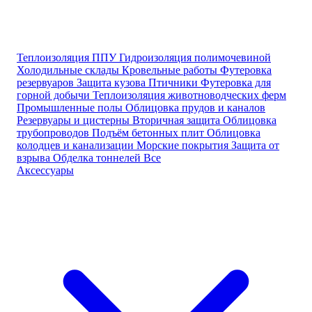
Теплоизоляция ППУ
Гидроизоляция полимочевиной
Холодильные склады
Кровельные работы
Футеровка
резервуаров
Защита кузова
Птичники
Футеровка для
горной добычи
Теплоизоляция животноводческих ферм
Промышленные полы
Облицовка прудов и каналов
Резервуары и цистерны
Вторичная защита
Облицовка
трубопроводов
Подъём бетонных плит
Облицовка
колодцев и канализации
Морские покрытия
Защита от
взрыва
Обделка тоннелей
Все
Аксессуары