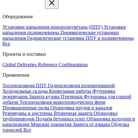
Оборудование
Установки напыления пенополиуретана (ППУ)
Установки
напыления полимочевины
Пневматические установки
напыления
Гидравлические установки ППУ и полимочевины
Все
Проекты и поставки
Global Deliveries
Reference Configurations
Применения
Теплоизоляция ППУ
Гидроизоляция полимочевиной
Холодильные склады
Кровельные работы
Футеровка
резервуаров
Защита кузова
Птичники
Футеровка для горной
добычи
Теплоизоляция животноводческих ферм
Промышленные полы
Облицовка прудов и каналов
Резервуары и цистерны
Вторичная защита
Облицовка
трубопроводов
Подъём бетонных плит
Облицовка колодцев и
канализации
Морские покрытия
Защита от взрыва
Обделка
тоннелей
Все