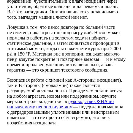
абразивный, чувствительный к влаге изоцианат через
уплотнения, обратные клапаны и нагреваемый шланг.
Всё это расходники. Они изнашиваются независимо от
того, выглядит машина чистой или нет.
Ловушка в том, что износ дозатора по большей части
незаметен, пока агрегат не под нагрузкой. Насос может
нормально работать на холостом ходу и набирать
статическое давление, а затем сбиваться с пропорции в
тот самый момент, когда вы нажимаете курок при 2 000
psi и 150 °F. Материал вне пропорции означает мягкую
пену, вздутое покрытие и повторные вызовы — и к этому
времени продавец уже получил ваши деньги, а ваша
гарантия — это скриншот текстового сообщения.
Безопасная работа с химией как A-стороны (изоцианат),
так и B-стороны (смола/амин) также является
регулируемой деятельностью. Прежде чем остановиться
на любом агрегате, новом или подержанном, изучите
меры контроля воздействия в
руководстве OSHA по
напыляемому пенополиуретану
— подержанная машина
с деградировавшими уплотнениями или неисправным
шлангом — это не просто счёт за ремонт, это риск
воздействия изоцианата.