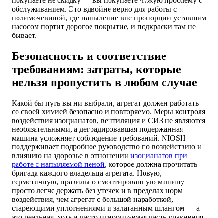
покупаете не скидку — вы покупаете чужую проблему с
обслуживанием. Это вдвойне верно для работы с
полимочевиной, где напыление вне пропорции уставшим
насосом портит дорогое покрытие, и подкраски там не
бывает.
Безопасность и соответствие
требованиям: затраты, которые
нельзя пропустить в любом случае
Какой бы путь вы ни выбрали, агрегат должен работать
со своей химией безопасно и повторяемо. Меры контроля
воздействия изоцианатов, вентиляция и СИЗ не являются
необязательными, а деградировавшая подержанная
машина усложняет соблюдение требований. NIOSH
поддерживает подробное руководство по воздействию и
влиянию на здоровье в отношении
изоцианатов при
работе с напыляемой пеной
, которое должна прочитать
бригада каждого владельца агрегата. Новую,
герметичную, правильно смонтированную машину
просто легче держать без утечек и в пределах норм
воздействия, чем агрегат с большой наработкой,
стареющими уплотнениями и залатанным шлангом — а
это реальная, хоть и часто игнорируемая часть уравнения