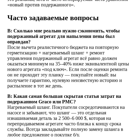
«новый против подержанного».
Часто задаваемые вопросы
В: Сколько мне реально нужно сэкономить, чтобы
подержанный агрегат для напыления пены был
оправдан?
После вычета реалистичного бюджета на повторную
герметизацию + нагреваемый шланг + ремонт
управления подержанный агрегат всё равно должен
оказаться минимум на 35–40% ниже эквивалентной цены
нового агрегата «под ключ». Если после оценки ремонта
он не проходит эту планку — покупайте новый: вы
получаете гарантию, нулевую неизвестную историю и
распыление в тот же день.
В: Какая самая большая скрытая статья затрат на
подержанном Graco или PMC?
Нагреваемый шланг. Покупатели сосредотачиваются на
насосе и забывают, что шланг — это отдельная
изнашиваемая деталь за 2 500–6 000 $, которая на
перепродаваемом агрегате часто близка к концу срока
службы. Всегда закладывайте полную замену шланга в
любое предложение о покупке б/у.