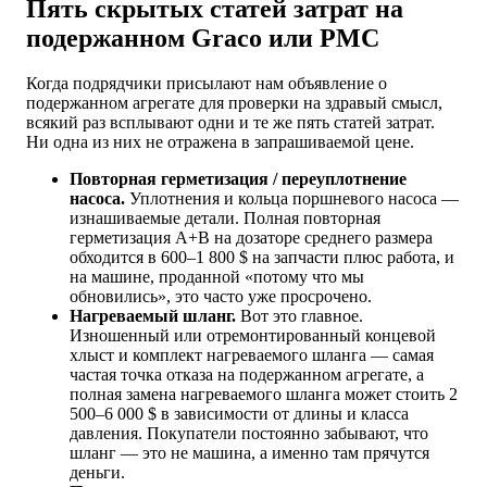
Пять скрытых статей затрат на
подержанном Graco или PMC
Когда подрядчики присылают нам объявление о
подержанном агрегате для проверки на здравый смысл,
всякий раз всплывают одни и те же пять статей затрат.
Ни одна из них не отражена в запрашиваемой цене.
Повторная герметизация / переуплотнение
насоса.
Уплотнения и кольца поршневого насоса —
изнашиваемые детали. Полная повторная
герметизация A+B на дозаторе среднего размера
обходится в 600–1 800 $ на запчасти плюс работа, и
на машине, проданной «потому что мы
обновились», это часто уже просрочено.
Нагреваемый шланг.
Вот это главное.
Изношенный или отремонтированный концевой
хлыст и комплект нагреваемого шланга — самая
частая точка отказа на подержанном агрегате, а
полная замена нагреваемого шланга может стоить 2
500–6 000 $ в зависимости от длины и класса
давления. Покупатели постоянно забывают, что
шланг — это не машина, а именно там прячутся
деньги.