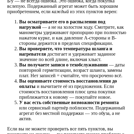
Б/у — не всегда ошибка. Это ошибка, когда покупка
вслепую. Подержанный агрегат может быть хорошим
приобретением, если
каждый
из этих пунктов верен:
Вы осматриваете его в распылении под
нагрузкой
— а не на холостом ходу. Смотрите, как
манометры удерживают пропорцию при полностью
нажатом курке, и как давление A-стороны и B-
стороны держится в пределах спецификации.
Вы проверяете, что температура шланга и
нагревателя
достигает и удерживает заданное
значение по всей длине, включая хлыст.
Вы получаете записи о техобслуживании
— даты
повторной герметизации, возраст шланга, замены
плат. Нет записей = считайте, что просрочено всё.
Вы оцениваете стоимость восстановления до
оплаты
и вычитаете её из предложения. Если
стоимость восстановления плюс цена покупки
приближается к новому — покупайте новое.
У вас есть собственные возможности ремонта
или сервисный партнёр поблизости. Подержанный
агрегат без местной поддержки — это обуза, а не
актив.
Если вы не можете проверить все пять пунктов, вы