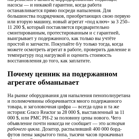
насосы — и никакой гарантии, когда работа
останавливается прямо посреди напыления. Для
большинства подрядчиков, приобретающих свою первую
или вторую машину, новый агрегат «под ключ» за 3 250–
11 200 $, который поставляется предварительно
смонтированным, протестированным и с гарантией,
выигрывает у подержанного, как только вы учтёте
простой и запчасти. Покупайте б/у только тогда, когда
можете осмотреть агрегат в работе, проверить давление и
температуру под нагрузкой и оценить стоимость
восстановления до того, как заплатите.
Почему ценник на подержанном
агрегате обманывает
На рынке оборудования для напыления пенополиуретана
и полимочевины оборачивается много подержанного
товара, и заголовочная цифра — всегда одна и та же
история: Graco Reactor за 28 000 $, выставленный за 11
000 $, или PMC PH-2 за половину цены нового. Чего
объявление почти никогда не сообщает — это
история
рабочего цикла
. Дозатор, распыливший 400 000 борд-
футов пены закрытого типа, тысячи часов прокачивал