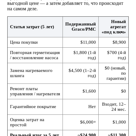
выгодной цене — а затем добавляет то, что происходит
на самом деле.
Новый
Подержанный
Статья затрат (5 лет)
агрегат
Graco/PMC
«под ключ»
Цена покупки
$11,000
$8,900
Повторная герметизация
$1,800 (1-й
$700 (4-й
/ восстановление насоса
год)
год)
$0 (новый,
Замена нагреваемого
$4,500 (1–2-й
по
шланга
год)
гарантии)
Ремонт платы
$1,600
$0
управления / нагревателя
Входит, 12–
Гарантийное покрытие
Нет
24 мес.
Оценка затрат на
$6,000+
$1,000
простой
Реальный итог за 5 лет
~$24,900
~$11,300