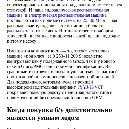
спроектированы и испытаны под давлением вместе перед
отгрузкой. И наша
гидравлическая распылительная
машина
, и
электрическая распылительная машина
поставляются как полные системы на 25–36 МПа — вы
распаковываете, подключаете питание и бочки и
распыляете в тот же день. Нет ни лотереи с подбором
запчастей, ни тупика с вопросом «какой шланг подходит
к этому насосу».
Именно эта комплектность — то, за счёт чего новая
машина «под ключ» за 3 250–11 200 $ незаметно
выигрывает как у подержанного Graco, так и у нового
пакета Graco/PMC сопоставимой спецификации. Вы
сравниваете готовую, испытанную систему с гарантией
против коробки компонентов с неизвестной историей.
Для подрядчиков, которым нужен прочный
высокопроизводительный вариант,
JYYJ-H-V6T
покрывает тяжёлую работу с пеной закрытого типа и
полимочевиной без премиальной наценки OEM.
Когда покупка б/у действительно
является умным ходом