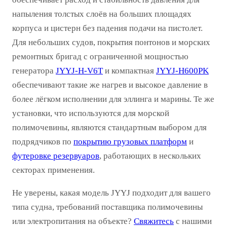
напыления толстых слоёв на больших площадях
корпуса и цистерн без падения подачи на пистолет.
Для небольших судов, покрытия понтонов и морских
ремонтных бригад с ограниченной мощностью
генератора
JYYJ-H-V6T
и компактная
JYYJ-H600PK
обеспечивают такие же нагрев и высокое давление в
более лёгком исполнении для эллинга и марины. Те же
установки, что используются для морской
полимочевины, являются стандартным выбором для
подрядчиков по
покрытию грузовых платформ
и
футеровке резервуаров
, работающих в нескольких
секторах применения.
Не уверены, какая модель JYYJ подходит для вашего
типа судна, требований поставщика полимочевины
или электропитания на объекте?
Свяжитесь
с нашими