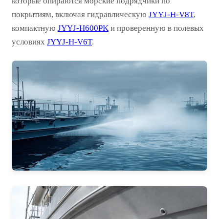
которые опираются морские подрядчики по
покрытиям, включая гидравлическую
JYYJ-H-V8T
,
компактную
JYYJ-H600PK
и проверенную в полевых
условиях
JYYJ-H-V6T
.