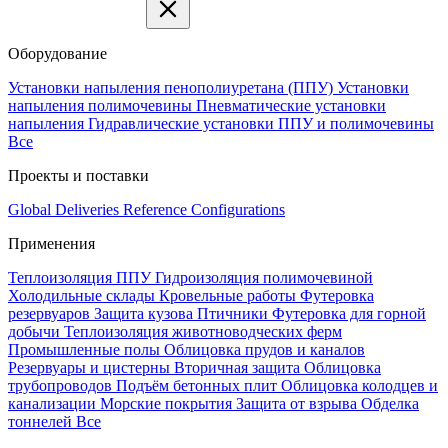
Оборудование
Установки напыления пенополиуретана (ППУ)
Установки
напыления полимочевины
Пневматические установки
напыления
Гидравлические установки ППУ и полимочевины
Все
Проекты и поставки
Global Deliveries
Reference Configurations
Применения
Теплоизоляция ППУ
Гидроизоляция полимочевиной
Холодильные склады
Кровельные работы
Футеровка
резервуаров
Защита кузова
Птичники
Футеровка для горной
добычи
Теплоизоляция животноводческих ферм
Промышленные полы
Облицовка прудов и каналов
Резервуары и цистерны
Вторичная защита
Облицовка
трубопроводов
Подъём бетонных плит
Облицовка колодцев и
канализации
Морские покрытия
Защита от взрыва
Обделка
тоннелей
Все