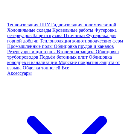
Теплоизоляция ППУ
Гидроизоляция полимочевиной
Холодильные склады
Кровельные работы
Футеровка
резервуаров
Защита кузова
Птичники
Футеровка для
горной добычи
Теплоизоляция животноводческих ферм
Промышленные полы
Облицовка прудов и каналов
Резервуары и цистерны
Вторичная защита
Облицовка
трубопроводов
Подъём бетонных плит
Облицовка
колодцев и канализации
Морские покрытия
Защита от
взрыва
Обделка тоннелей
Все
Аксессуары