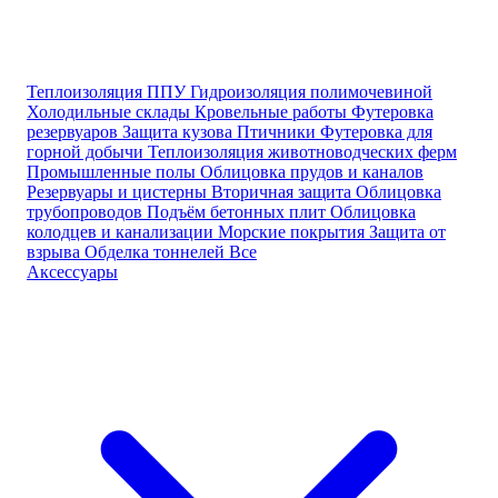
Теплоизоляция ППУ
Гидроизоляция полимочевиной
Холодильные склады
Кровельные работы
Футеровка
резервуаров
Защита кузова
Птичники
Футеровка для
горной добычи
Теплоизоляция животноводческих ферм
Промышленные полы
Облицовка прудов и каналов
Резервуары и цистерны
Вторичная защита
Облицовка
трубопроводов
Подъём бетонных плит
Облицовка
колодцев и канализации
Морские покрытия
Защита от
взрыва
Обделка тоннелей
Все
Аксессуары