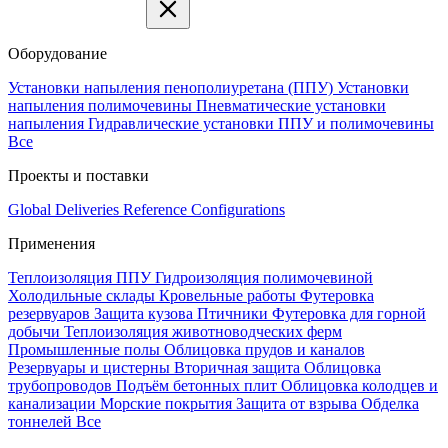
Оборудование
Установки напыления пенополиуретана (ППУ)
Установки
напыления полимочевины
Пневматические установки
напыления
Гидравлические установки ППУ и полимочевины
Все
Проекты и поставки
Global Deliveries
Reference Configurations
Применения
Теплоизоляция ППУ
Гидроизоляция полимочевиной
Холодильные склады
Кровельные работы
Футеровка
резервуаров
Защита кузова
Птичники
Футеровка для горной
добычи
Теплоизоляция животноводческих ферм
Промышленные полы
Облицовка прудов и каналов
Резервуары и цистерны
Вторичная защита
Облицовка
трубопроводов
Подъём бетонных плит
Облицовка колодцев и
канализации
Морские покрытия
Защита от взрыва
Обделка
тоннелей
Все