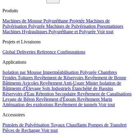
Produits
Machines de Mousse Polyuréthane Projetée
Machines de
Pulvérisation Polyurée
Machines de Pulvérisation Pneumatiques
Machines Hydrauliques Polyuréthane et Polyurée
Voir tout
Projets et Livraisons
Global Deliveries
Reference Configurations
Applications
Isolation par Mousse
Imperméabilisation Polyurée
Chambres
Froides
Toitures
Revêtement de Réservoirs
Revêtement de Benne
Bâtiments Avicoles
Revêtement Anti-Usure Minier
Isolation de
Bâtiments d'Élevage
Sols Industriels
Étanchéité de Bassins
Réservoirs d'Eau
Rétention Secondaire
Revêtement de Canalisations
Levage de Béton
Revêtement d'Égouts
Revêtement Marin
Atténuation des explosions
Revêtement de tunnels
Voir tout
Accessoires
Pistolets de Pulvérisation
Tuyaux Chauffants
Pompes de Transfert
Pièces de Rechange
Voir tout