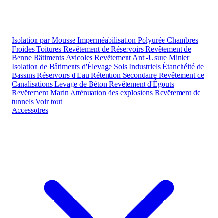
Isolation par Mousse
Imperméabilisation Polyurée
Chambres
Froides
Toitures
Revêtement de Réservoirs
Revêtement de
Benne
Bâtiments Avicoles
Revêtement Anti-Usure Minier
Isolation de Bâtiments d'Élevage
Sols Industriels
Étanchéité de
Bassins
Réservoirs d'Eau
Rétention Secondaire
Revêtement de
Canalisations
Levage de Béton
Revêtement d'Égouts
Revêtement Marin
Atténuation des explosions
Revêtement de
tunnels
Voir tout
Accessoires