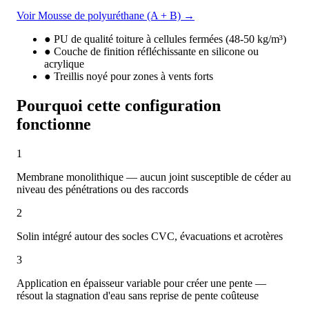
température et formulations personnalisées — unique dans la
gamme JYYJ.
Voir Mousse de polyuréthane (A + B) →
●
PU de qualité toiture à cellules fermées (48-50 kg/m³)
●
Couche de finition réfléchissante en silicone ou
acrylique
●
Treillis noyé pour zones à vents forts
Pourquoi cette configuration
fonctionne
1
Membrane monolithique — aucun joint susceptible de céder au
niveau des pénétrations ou des raccords
2
Solin intégré autour des socles CVC, évacuations et acrotères
3
Application en épaisseur variable pour créer une pente —
résout la stagnation d'eau sans reprise de pente coûteuse