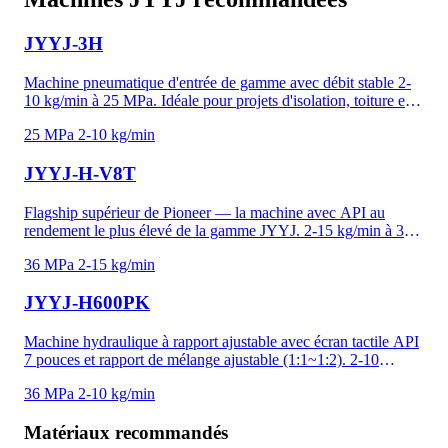
JYYJ-3H
Machine pneumatique d'entrée de gamme avec débit stable 2-
10 kg/min à 25 MPa. Idéale pour projets d'isolation, toiture et
résidentiels de petite à moyenne taille. Alimentation
25 MPa
2-10 kg/min
monophasée 380V, chauffage 9,5 kW, pistolet autonettoyant
inclus. L'unité de démarrage la plus abordable de la gamme
JYYJ-H-V8T
pneumatique JYYJ.
Flagship supérieur de Pioneer — la machine avec API au
rendement le plus élevé de la gamme JYYJ. 2-15 kg/min à 36
MPa avec écran tactile API 10 pouces, opération
36 MPa
2-15 kg/min
démarrage/arrêt d'un clic et protection basse température
empêchant le mélange incomplet en conditions froides.
JYYJ-H600PK
Conception de pompe surpresseur plate réduit l'empreinte tout
en maintenant le rendement le plus élevé. Idéale pour les
projets industriels les plus exigeants en polyurée et
Machine hydraulique à rapport ajustable avec écran tactile API
polyuréthane.
7 pouces et rapport de mélange ajustable (1:1~1:2). 2-10
kg/min à 36 MPa pour polyurée, mousse haute densité et
36 MPa
2-10 kg/min
applications de précision critique. Mémoire de recettes et
enregistrement de données pour documentation de projets. Le
Matériaux recommandés
rapport ajustable gère les changements de viscosité par