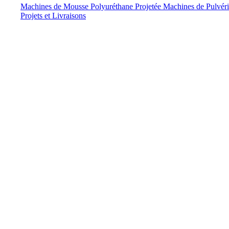
Machines de Mousse Polyuréthane Projetée
Machines de Pulvéri
Projets et Livraisons