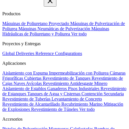
Productos
Máquinas de Poliuretano Proyectado
Máquinas de Pulverización de
Poliurea
Máquinas Neumáticas de Pulverización
Máquinas
Hidráulicas de Poliuretano y Poliurea
Ver todo
Proyectos y Entregas
Global Deliveries
Reference Configurations
Aplicaciones
Aislamiento con Espuma
Impermeabilización con Poliurea
Cámaras
Frigoríficas
Cubiertas
Revestimiento de Tanques
Revestimiento de
Cajas
Naves Avícolas
Revestimiento Antidesgaste Minero
Aislamiento de Establos Ganaderos
Pisos Industriales
Revestimiento
de Estanques
Tanques de Agua y Cisternas
Contención Secundaria
Revestimiento de Tuberías
Levantamiento de Concreto
Revestimiento de Alcantarillado
Recubrimiento Marino
Mitigación
de Explosiones
Revestimiento de Túneles
Ver todo
Accesorios
Pistolas de Pulverización
Mangueras Calefactadas
Bombas de