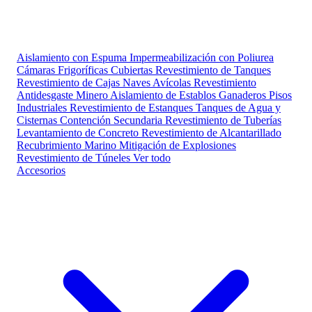
Aislamiento con Espuma
Impermeabilización con Poliurea
Cámaras Frigoríficas
Cubiertas
Revestimiento de Tanques
Revestimiento de Cajas
Naves Avícolas
Revestimiento
Antidesgaste Minero
Aislamiento de Establos Ganaderos
Pisos
Industriales
Revestimiento de Estanques
Tanques de Agua y
Cisternas
Contención Secundaria
Revestimiento de Tuberías
Levantamiento de Concreto
Revestimiento de Alcantarillado
Recubrimiento Marino
Mitigación de Explosiones
Revestimiento de Túneles
Ver todo
Accesorios