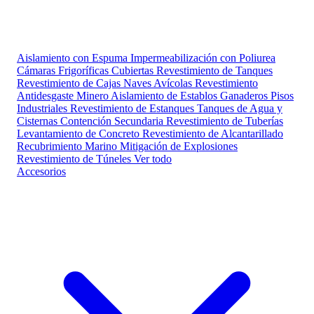
Aislamiento con Espuma
Impermeabilización con Poliurea
Cámaras Frigoríficas
Cubiertas
Revestimiento de Tanques
Revestimiento de Cajas
Naves Avícolas
Revestimiento
Antidesgaste Minero
Aislamiento de Establos Ganaderos
Pisos
Industriales
Revestimiento de Estanques
Tanques de Agua y
Cisternas
Contención Secundaria
Revestimiento de Tuberías
Levantamiento de Concreto
Revestimiento de Alcantarillado
Recubrimiento Marino
Mitigación de Explosiones
Revestimiento de Túneles
Ver todo
Accesorios