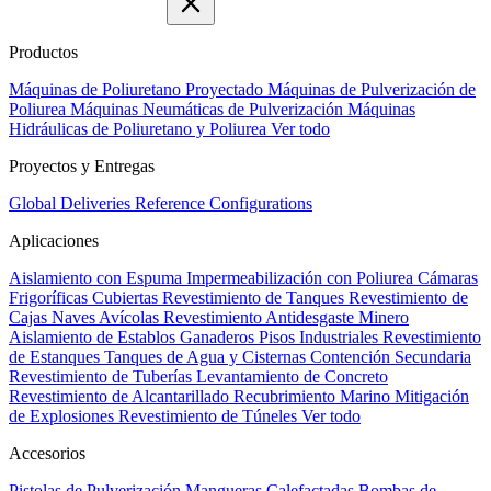
Productos
Máquinas de Poliuretano Proyectado
Máquinas de Pulverización de
Poliurea
Máquinas Neumáticas de Pulverización
Máquinas
Hidráulicas de Poliuretano y Poliurea
Ver todo
Proyectos y Entregas
Global Deliveries
Reference Configurations
Aplicaciones
Aislamiento con Espuma
Impermeabilización con Poliurea
Cámaras
Frigoríficas
Cubiertas
Revestimiento de Tanques
Revestimiento de
Cajas
Naves Avícolas
Revestimiento Antidesgaste Minero
Aislamiento de Establos Ganaderos
Pisos Industriales
Revestimiento
de Estanques
Tanques de Agua y Cisternas
Contención Secundaria
Revestimiento de Tuberías
Levantamiento de Concreto
Revestimiento de Alcantarillado
Recubrimiento Marino
Mitigación
de Explosiones
Revestimiento de Túneles
Ver todo
Accesorios
Pistolas de Pulverización
Mangueras Calefactadas
Bombas de