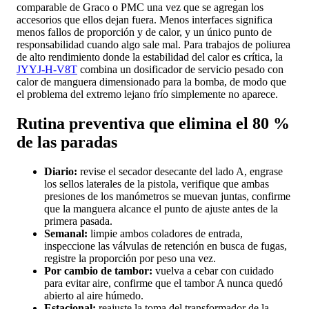
comparable de Graco o PMC una vez que se agregan los
accesorios que ellos dejan fuera. Menos interfaces significa
menos fallos de proporción y de calor, y un único punto de
responsabilidad cuando algo sale mal. Para trabajos de poliurea
de alto rendimiento donde la estabilidad del calor es crítica, la
JYYJ-H-V8T
combina un dosificador de servicio pesado con
calor de manguera dimensionado para la bomba, de modo que
el problema del extremo lejano frío simplemente no aparece.
Rutina preventiva que elimina el 80 %
de las paradas
Diario:
revise el secador desecante del lado A, engrase
los sellos laterales de la pistola, verifique que ambas
presiones de los manómetros se muevan juntas, confirme
que la manguera alcance el punto de ajuste antes de la
primera pasada.
Semanal:
limpie ambos coladores de entrada,
inspeccione las válvulas de retención en busca de fugas,
registre la proporción por peso una vez.
Por cambio de tambor:
vuelva a cebar con cuidado
para evitar aire, confirme que el tambor A nunca quedó
abierto al aire húmedo.
Estacional:
reajuste la toma del transformador de la