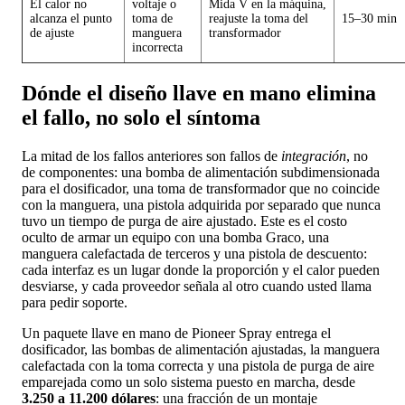
El calor no
voltaje o
Mida V en la máquina,
alcanza el punto
toma de
reajuste la toma del
15–30 min
de ajuste
manguera
transformador
incorrecta
Dónde el diseño llave en mano elimina
el fallo, no solo el síntoma
La mitad de los fallos anteriores son fallos de
integración
, no
de componentes: una bomba de alimentación subdimensionada
para el dosificador, una toma de transformador que no coincide
con la manguera, una pistola adquirida por separado que nunca
tuvo un tiempo de purga de aire ajustado. Este es el costo
oculto de armar un equipo con una bomba Graco, una
manguera calefactada de terceros y una pistola de descuento:
cada interfaz es un lugar donde la proporción y el calor pueden
desviarse, y cada proveedor señala al otro cuando usted llama
para pedir soporte.
Un paquete llave en mano de Pioneer Spray entrega el
dosificador, las bombas de alimentación ajustadas, la manguera
calefactada con la toma correcta y una pistola de purga de aire
emparejada como un solo sistema puesto en marcha, desde
3.250 a 11.200 dólares
: una fracción de un montaje