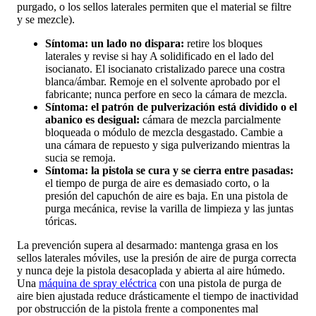
purgado, o los sellos laterales permiten que el material se filtre
y se mezcle).
Síntoma: un lado no dispara:
retire los bloques
laterales y revise si hay A solidificado en el lado del
isocianato. El isocianato cristalizado parece una costra
blanca/ámbar. Remoje en el solvente aprobado por el
fabricante; nunca perfore en seco la cámara de mezcla.
Síntoma: el patrón de pulverización está dividido o el
abanico es desigual:
cámara de mezcla parcialmente
bloqueada o módulo de mezcla desgastado. Cambie a
una cámara de repuesto y siga pulverizando mientras la
sucia se remoja.
Síntoma: la pistola se cura y se cierra entre pasadas:
el tiempo de purga de aire es demasiado corto, o la
presión del capuchón de aire es baja. En una pistola de
purga mecánica, revise la varilla de limpieza y las juntas
tóricas.
La prevención supera al desarmado: mantenga grasa en los
sellos laterales móviles, use la presión de aire de purga correcta
y nunca deje la pistola desacoplada y abierta al aire húmedo.
Una
máquina de spray eléctrica
con una pistola de purga de
aire bien ajustada reduce drásticamente el tiempo de inactividad
por obstrucción de la pistola frente a componentes mal