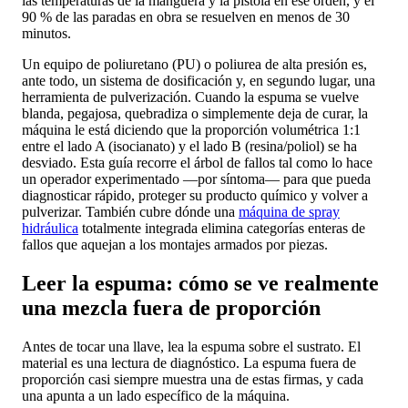
las temperaturas de la manguera y la pistola en ese orden, y el
90 % de las paradas en obra se resuelven en menos de 30
minutos.
Un equipo de poliuretano (PU) o poliurea de alta presión es,
ante todo, un sistema de dosificación y, en segundo lugar, una
herramienta de pulverización. Cuando la espuma se vuelve
blanda, pegajosa, quebradiza o simplemente deja de curar, la
máquina le está diciendo que la proporción volumétrica 1:1
entre el lado A (isocianato) y el lado B (resina/poliol) se ha
desviado. Esta guía recorre el árbol de fallos tal como lo hace
un operador experimentado —por síntoma— para que pueda
diagnosticar rápido, proteger su producto químico y volver a
pulverizar. También cubre dónde una
máquina de spray
hidráulica
totalmente integrada elimina categorías enteras de
fallos que aquejan a los montajes armados por piezas.
Leer la espuma: cómo se ve realmente
una mezcla fuera de proporción
Antes de tocar una llave, lea la espuma sobre el sustrato. El
material es una lectura de diagnóstico. La espuma fuera de
proporción casi siempre muestra una de estas firmas, y cada
una apunta a un lado específico de la máquina.