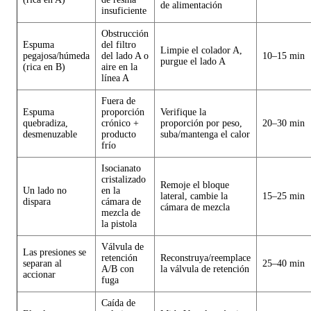
de alimentación
insuficiente
Obstrucción
Espuma
del filtro
Limpie el colador A,
pegajosa/húmeda
del lado A o
10–15 min
purgue el lado A
(rica en B)
aire en la
línea A
Fuera de
Espuma
proporción
Verifique la
quebradiza,
crónico +
proporción por peso,
20–30 min
desmenuzable
producto
suba/mantenga el calor
frío
Isocianato
cristalizado
Remoje el bloque
Un lado no
en la
lateral, cambie la
15–25 min
dispara
cámara de
cámara de mezcla
mezcla de
la pistola
Válvula de
Las presiones se
retención
Reconstruya/reemplace
separan al
25–40 min
A/B con
la válvula de retención
accionar
fuga
Caída de