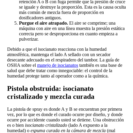
retención A o B con fuga permite que la presión de cruce
se iguale y destruye la proporción. Esta es la causa oculta
más común de mezcla fuera de proporción en
dosificadores antiguos.
Purgue el aire atrapado.
El aire se comprime; una
máquina con aire en una línea muestra la presión estática
correcta pero se desproporciona en cuanto empieza a
pulverizar.
Debido a que el isocianato reacciona con la humedad
atmosférica, mantenga el lado A sellado con un secador
desecante adecuado en el respiradero del tambor. La guía de
OSHA sobre el
manejo de isocianatos
también es una base de
salud que debe tratar como innegociable: el control de la
humedad protege tanto al operador como a la química.
Pistola obstruida: isocianato
cristalizado y mezcla curada
La pistola de spray es donde A y B se encuentran por primera
vez, por lo que es donde el curado ocurre por diseño, y donde
ocurre por accidente cuando usted se detiene. Una obstrucción
es o bien
isocianato cristalizado
(lado A expuesto a la
humedad) o
espuma curada en la cámara de mezcla
(mal