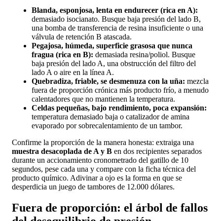
Blanda, esponjosa, lenta en endurecer (rica en A):
demasiado isocianato. Busque baja presión del lado B,
una bomba de transferencia de resina insuficiente o una
válvula de retención B atascada.
Pegajosa, húmeda, superficie grasosa que nunca
fragua (rica en B):
demasiada resina/poliol. Busque
baja presión del lado A, una obstrucción del filtro del
lado A o aire en la línea A.
Quebradiza, friable, se desmenuza con la uña:
mezcla
fuera de proporción crónica más producto frío, a menudo
calentadores que no mantienen la temperatura.
Celdas pequeñas, bajo rendimiento, poca expansión:
temperatura demasiado baja o catalizador de amina
evaporado por sobrecalentamiento de un tambor.
Confirme la proporción de la manera honesta: extraiga una
muestra desacoplada de A y B
en dos recipientes separados
durante un accionamiento cronometrado del gatillo de 10
segundos, pese cada una y compare con la ficha técnica del
producto químico. Adivinar a ojo es la forma en que se
desperdicia un juego de tambores de 12.000 dólares.
Fuera de proporción: el árbol de fallos
del desequilibrio de presión