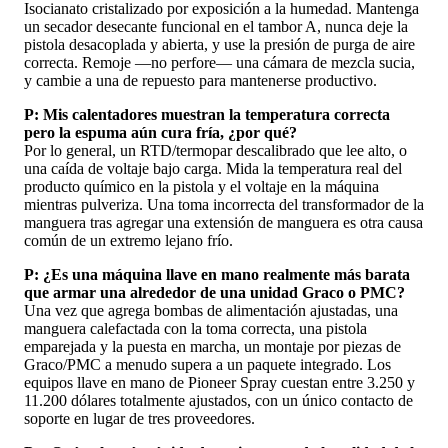
Isocianato cristalizado por exposición a la humedad. Mantenga
un secador desecante funcional en el tambor A, nunca deje la
pistola desacoplada y abierta, y use la presión de purga de aire
correcta. Remoje —no perfore— una cámara de mezcla sucia,
y cambie a una de repuesto para mantenerse productivo.
P: Mis calentadores muestran la temperatura correcta
pero la espuma aún cura fría, ¿por qué?
Por lo general, un RTD/termopar descalibrado que lee alto, o
una caída de voltaje bajo carga. Mida la temperatura real del
producto químico en la pistola y el voltaje en la máquina
mientras pulveriza. Una toma incorrecta del transformador de la
manguera tras agregar una extensión de manguera es otra causa
común de un extremo lejano frío.
P: ¿Es una máquina llave en mano realmente más barata
que armar una alrededor de una unidad Graco o PMC?
Una vez que agrega bombas de alimentación ajustadas, una
manguera calefactada con la toma correcta, una pistola
emparejada y la puesta en marcha, un montaje por piezas de
Graco/PMC a menudo supera a un paquete integrado. Los
equipos llave en mano de Pioneer Spray cuestan entre 3.250 y
11.200 dólares totalmente ajustados, con un único contacto de
soporte en lugar de tres proveedores.