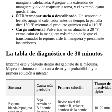
manguera calefactada. Agregue una extensión de
manguera y olvide reajustar la toma, y el extremo lejano
quedará frío.
RTD/termopar sucio o descalibrado.
Un sensor que
lee alto apaga el calentador antes de tiempo; la pantalla
dice 150 °F mientras el producto químico está a 110 °F.
Carga ambiental.
Pulverizar en un almacén a 20 °F
extrae calor de la manguera más rápido de lo que el
transformador lo repone: aísle la manguera y precaliente
los tambores.
La tabla de diagnóstico de 30 minutos
Imprima esto y péguelo dentro del gabinete de la máquina.
Mapea el síntoma con la causa de mayor probabilidad y la
primera solución a intentar.
Tiempo de
Causa más
Síntoma
Primera solución
inactividad
probable
típico
Baja
Revise nivel del
Espuma
presión de
tambor B, colador,
blanda/esponjosa
B / bomba
10–20 min
bombeo de la bomba
(rica en A)
de resina