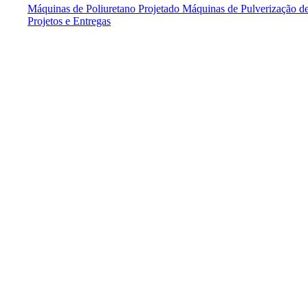
Máquinas de Poliuretano Projetado
Máquinas de Pulverização de
Projetos e Entregas