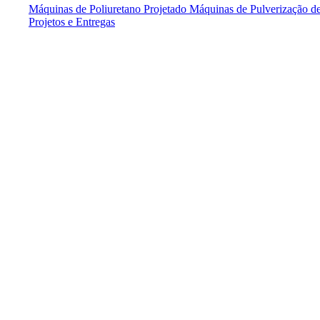
Máquinas de Poliuretano Projetado
Máquinas de Pulverização de
Projetos e Entregas