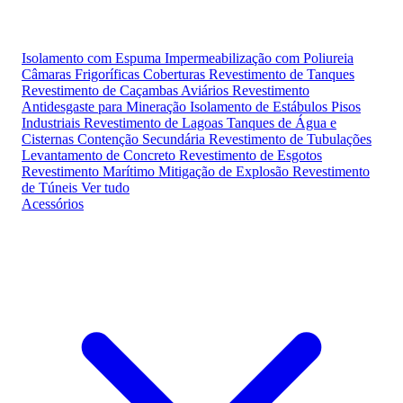
Isolamento com Espuma
Impermeabilização com Poliureia
Câmaras Frigoríficas
Coberturas
Revestimento de Tanques
Revestimento de Caçambas
Aviários
Revestimento
Antidesgaste para Mineração
Isolamento de Estábulos
Pisos
Industriais
Revestimento de Lagoas
Tanques de Água e
Cisternas
Contenção Secundária
Revestimento de Tubulações
Levantamento de Concreto
Revestimento de Esgotos
Revestimento Marítimo
Mitigação de Explosão
Revestimento
de Túneis
Ver tudo
Acessórios