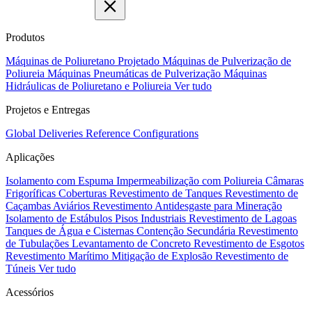
Produtos
Máquinas de Poliuretano Projetado
Máquinas de Pulverização de
Poliureia
Máquinas Pneumáticas de Pulverização
Máquinas
Hidráulicas de Poliuretano e Poliureia
Ver tudo
Projetos e Entregas
Global Deliveries
Reference Configurations
Aplicações
Isolamento com Espuma
Impermeabilização com Poliureia
Câmaras
Frigoríficas
Coberturas
Revestimento de Tanques
Revestimento de
Caçambas
Aviários
Revestimento Antidesgaste para Mineração
Isolamento de Estábulos
Pisos Industriais
Revestimento de Lagoas
Tanques de Água e Cisternas
Contenção Secundária
Revestimento
de Tubulações
Levantamento de Concreto
Revestimento de Esgotos
Revestimento Marítimo
Mitigação de Explosão
Revestimento de
Túneis
Ver tudo
Acessórios