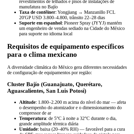
revestimentos de telhados e pisos de instalações de
manufatura no Bajío
Taxa de contêiner
: Yongjiang → Manzanillo FCL
20'GP USD 3.800–4.800, trânsito 22–28 dias
Suporte em espanhol
: Pioneer Spray (JYYJ) mantém
um engenheiro de vendas sediado na Cidade do México
para suporte no idioma local
Requisitos de equipamento específicos
para o clima mexicano
A diversidade climática do México gera diferentes necessidades
de configuração de equipamentos por região:
Cluster Bajío (Guanajuato, Querétaro,
Aguascalientes, San Luis Potosí)
Altitude
: 1.800–2.200 m acima do nível do mar — afeta
o desempenho do atomizador e o dimensionamento do
compressor de ar
Temperatura
: de 5°C à noite a 32°C durante o dia,
grande amplitude térmica diária
Umidade
: baixa (20–40% RH) — favorável para a cura