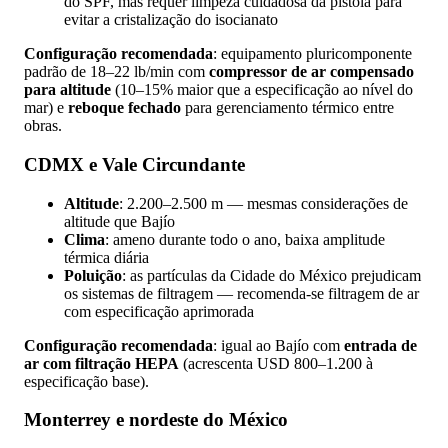
do SPF, mas requer limpeza cuidadosa da pistola para
evitar a cristalização do isocianato
Configuração recomendada
: equipamento pluricomponente
padrão de 18–22 lb/min com
compressor de ar compensado
para altitude
(10–15% maior que a especificação ao nível do
mar) e
reboque fechado
para gerenciamento térmico entre
obras.
CDMX e Vale Circundante
Altitude
: 2.200–2.500 m — mesmas considerações de
altitude que Bajío
Clima
: ameno durante todo o ano, baixa amplitude
térmica diária
Poluição
: as partículas da Cidade do México prejudicam
os sistemas de filtragem — recomenda-se filtragem de ar
com especificação aprimorada
Configuração recomendada
: igual ao Bajío com
entrada de
ar com filtração HEPA
(acrescenta USD 800–1.200 à
especificação base).
Monterrey e nordeste do México