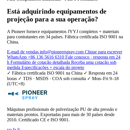
Está adquirindo equipamentos de
projeção para a sua operação?
A Pioneer fornece equipamentos JYYJ completos + materiais
para contratantes em 34 países. Fábrica certificada ISO 9001 na
China.
E-mail de vendas
info@pioneerspray.com
Clique para escrever
WhatsApp
+86 136 5616 6310
Fale conosco · resposta em 24
h
Formulário de cotação detalhada
Receba uma cotação sob
medida
Especificações + escala do projeto
✓ Fábrica certificada ISO 9001 na China
✓ Resposta em 24
horas
✓ TDS · MSDS · COA sob consulta
✓ Mon–Fri 9–18
(UTC+8)
Máquinas profissionais de pulverização PU de alta pressão e
materiais prontos. Exportadas para mais de 30 países desde
2010. Certificado CE e ISO 9001.
yo
fa
li