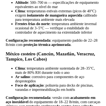
Altitude
: 500–700 m — especificações de equipamento
equivalentes ao nível do mar
Clima
: temperaturas estivais extremas (picos de 40°C)
exigem
isolamento de mangueira aquecida
calibrado
para temperatura ambiente mais elevada
Frentes frias do norte
: temperatura ambiente invernal
ocasional de 3–5°C — verifique a estabilidade do
controlador de aquecimento na extremidade inferior
Configuração recomendada
: equipamento padrão de 22–28
lb/min com
proteção térmica aprimorada
.
México costeiro (Cancún, Mazatlán, Veracruz,
Tampico, Los Cabos)
Clima
: temperatura ambiente sustentada de 28–35°C,
mais de 80% RH durante todo o ano
Ar salino
: corrosivo para componentes de aço
desprotegidos
Foco de aplicação
: poliureia para decks de piscinas,
varandas e impermeabilização em hotéis
Configuração recomendada
: versão com
acabamento em
aço inoxidável
do equipamento de 18–22 lb/min, com carcaças