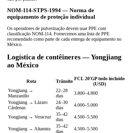
NOM-114-STPS-1994 — Norma de
equipamento de proteção individual
Os operadores de pulverização devem usar PPE com
classificação NOM-114. Fornecemos uma lista de PPE
recomendado como parte de cada entrega de equipamento no
México.
Logística de contêineres — Yongjiang
ao México
FCL 20'GP tudo incluído
Rota
Trânsito
(USD)
Yongjiang →
22–28
3.800–4.800
Manzanillo
dias
Yongjiang → Lázaro
24–30
4.000–5.000
Cárdenas
dias
35–42
Yongjiang → Veracruz
4.500–5.500
dias
35–42
Yongjiang → Altamira
4.500–5.500
dias