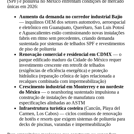
(SPF) e poliureia no México enfrentam condições de mercado
únicas em 2026:
Aumento da demanda no corredor industrial Bajío
— inquilinos OEM dos setores automotivo, aeroespacial
e eletrônico em Guanajuato, Querétaro, San Luis Potosí
e Aguascalientes estão comissionando novas instalações
fabris em ritmo sem precedentes, criando demanda
sustentada por sistemas de telhados SPF e revestimentos
de piso de poliureia
Renovação comercial e residencial em CDMX
— o
parque edificado maduro da Cidade do México requer
investimento crescente em retrofit de telhados
(exigências de eficiência energética) e proteção
hidráulica (reparação crônica de lajes relacionada a
recalques combinada com impermeabilização)
Crescimento industrial em Monterrey e no nordeste
do México
— o nearshoring sustentado impulsiona a
construção de instalações de manufatura com
especificações alinhadas ao ASTM
Infraestrutura turística costeira
(Cancún, Playa del
Carmen, Los Cabos) — ciclos contínuos de renovação
de hotéis e resorts que exigem sistemas de poliureia para
decks de piscinas, varandas e impermeabilização