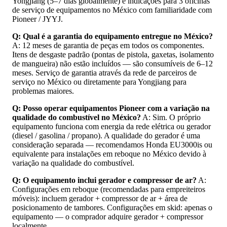
Yongjiang (5–7 dias globalmente) e indicações para 3 oficinas
de serviço de equipamentos no México com familiaridade com
Pioneer / JYYJ.
Q: Qual é a garantia do equipamento entregue no México?
A: 12 meses de garantia de peças em todos os componentes.
Itens de desgaste padrão (pontas de pistola, gaxetas, isolamento
de mangueira) não estão incluídos — são consumíveis de 6–12
meses. Serviço de garantia através da rede de parceiros de
serviço no México ou diretamente para Yongjiang para
problemas maiores.
Q: Posso operar equipamentos Pioneer com a variação na
qualidade do combustível no México?
A: Sim. O próprio
equipamento funciona com energia da rede elétrica ou gerador
(diesel / gasolina / propano). A qualidade do gerador é uma
consideração separada — recomendamos Honda EU3000is ou
equivalente para instalações em reboque no México devido à
variação na qualidade do combustível.
Q: O equipamento inclui gerador e compressor de ar?
A:
Configurações em reboque (recomendadas para empreiteiros
móveis): incluem gerador + compressor de ar + área de
posicionamento de tambores. Configurações em skid: apenas o
equipamento — o comprador adquire gerador + compressor
localmente.