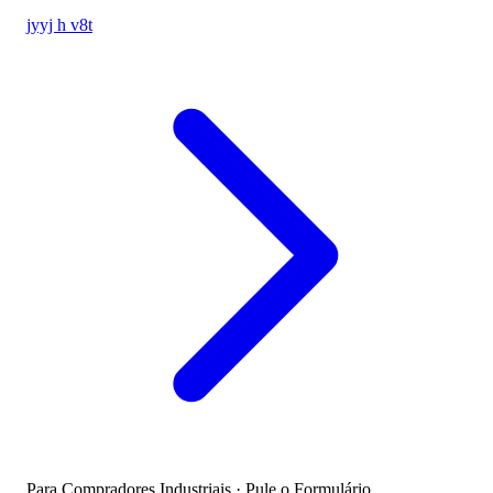
jyyj h v8t
Para Compradores Industriais · Pule o Formulário