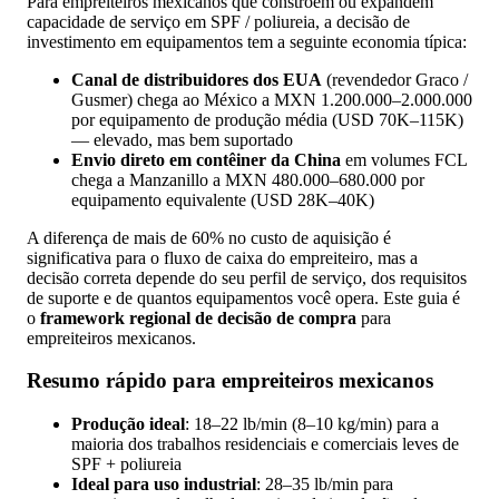
Para empreiteiros mexicanos que constroem ou expandem
capacidade de serviço em SPF / poliureia, a decisão de
investimento em equipamentos tem a seguinte economia típica:
Canal de distribuidores dos EUA
(revendedor Graco /
Gusmer) chega ao México a MXN 1.200.000–2.000.000
por equipamento de produção média (USD 70K–115K)
— elevado, mas bem suportado
Envio direto em contêiner da China
em volumes FCL
chega a Manzanillo a MXN 480.000–680.000 por
equipamento equivalente (USD 28K–40K)
A diferença de mais de 60% no custo de aquisição é
significativa para o fluxo de caixa do empreiteiro, mas a
decisão correta depende do seu perfil de serviço, dos requisitos
de suporte e de quantos equipamentos você opera. Este guia é
o
framework regional de decisão de compra
para
empreiteiros mexicanos.
Resumo rápido para empreiteiros mexicanos
Produção ideal
: 18–22 lb/min (8–10 kg/min) para a
maioria dos trabalhos residenciais e comerciais leves de
SPF + poliureia
Ideal para uso industrial
: 28–35 lb/min para