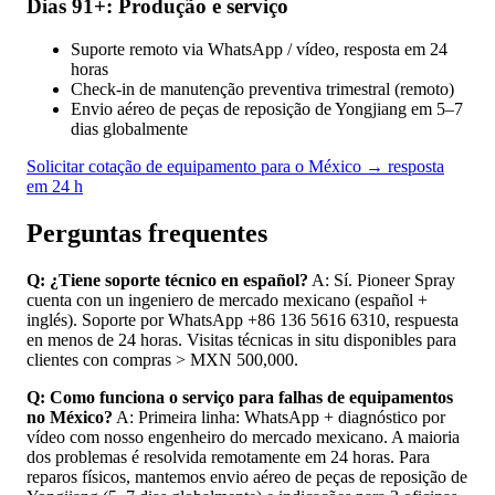
Dias 91+: Produção e serviço
Suporte remoto via WhatsApp / vídeo, resposta em 24
horas
Check-in de manutenção preventiva trimestral (remoto)
Envio aéreo de peças de reposição de Yongjiang em 5–7
dias globalmente
Solicitar cotação de equipamento para o México → resposta
em 24 h
Perguntas frequentes
Q: ¿Tiene soporte técnico en español?
A: Sí. Pioneer Spray
cuenta con un ingeniero de mercado mexicano (español +
inglés). Soporte por WhatsApp +86 136 5616 6310, respuesta
en menos de 24 horas. Visitas técnicas in situ disponibles para
clientes con compras > MXN 500,000.
Q: Como funciona o serviço para falhas de equipamentos
no México?
A: Primeira linha: WhatsApp + diagnóstico por
vídeo com nosso engenheiro do mercado mexicano. A maioria
dos problemas é resolvida remotamente em 24 horas. Para
reparos físicos, mantemos envio aéreo de peças de reposição de