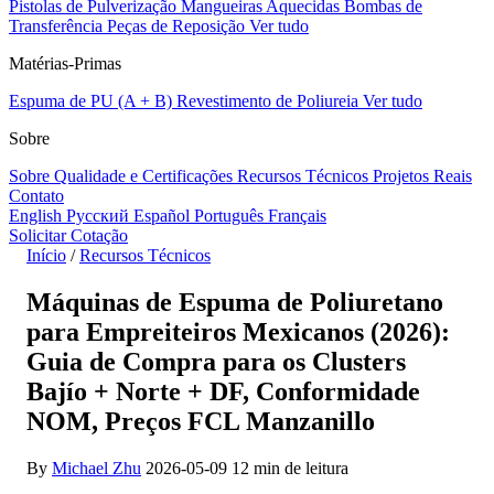
Pistolas de Pulverização
Mangueiras Aquecidas
Bombas de
Transferência
Peças de Reposição
Ver tudo
Matérias-Primas
Espuma de PU (A + B)
Revestimento de Poliureia
Ver tudo
Sobre
Sobre
Qualidade e Certificações
Recursos Técnicos
Projetos Reais
Contato
English
Русский
Español
Português
Français
Solicitar Cotação
Início
/
Recursos Técnicos
Máquinas de Espuma de Poliuretano
para Empreiteiros Mexicanos (2026):
Guia de Compra para os Clusters
Bajío + Norte + DF, Conformidade
NOM, Preços FCL Manzanillo
By
Michael Zhu
2026-05-09
12 min de leitura