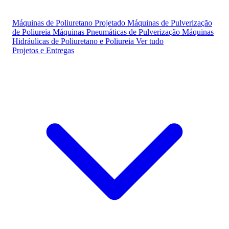
Máquinas de Poliuretano Projetado
Máquinas de Pulverização
de Poliureia
Máquinas Pneumáticas de Pulverização
Máquinas
Hidráulicas de Poliuretano e Poliureia
Ver tudo
Projetos e Entregas