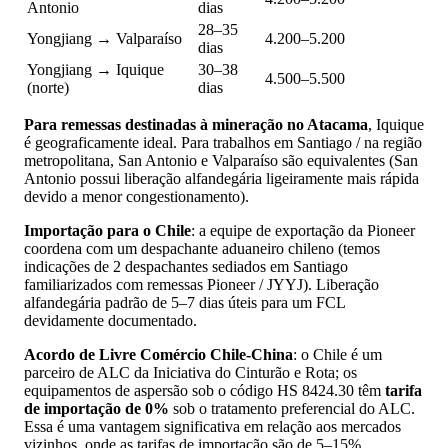
Antonio
dias
28–35
Yongjiang → Valparaíso
4.200–5.200
dias
Yongjiang → Iquique
30–38
4.500–5.500
(norte)
dias
Para remessas destinadas à mineração no Atacama
, Iquique
é geograficamente ideal. Para trabalhos em Santiago / na região
metropolitana, San Antonio e Valparaíso são equivalentes (San
Antonio possui liberação alfandegária ligeiramente mais rápida
devido a menor congestionamento).
Importação para o Chile
: a equipe de exportação da Pioneer
coordena com um despachante aduaneiro chileno (temos
indicações de 2 despachantes sediados em Santiago
familiarizados com remessas Pioneer / JYYJ). Liberação
alfandegária padrão de 5–7 dias úteis para um FCL
devidamente documentado.
Acordo de Livre Comércio Chile-China
: o Chile é um
parceiro de ALC da Iniciativa do Cinturão e Rota; os
equipamentos de aspersão sob o código HS 8424.30 têm
tarifa
de importação de 0%
sob o tratamento preferencial do ALC.
Essa é uma vantagem significativa em relação aos mercados
vizinhos, onde as tarifas de importação são de 5–15%.