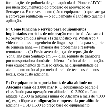
formulações de poliureia de grau aquícola da Pioneer / JYYJ
possuem documentação do processo de aprovação da
Sernapesca. É o revestimento (não o equipamento) que carrega
a aprovação regulatória — o equipamento é agnóstico quanto à
aplicação.
P: Como funciona o serviço para equipamentos
implantados em sítios de mineração remotos do Atacama?
R: Serviço em dois níveis: (1) diagnóstico via WhatsApp +
vídeo com nosso engenheiro de língua espanhola para suporte
de primeira linha — a maioria dos problemas é resolvida
remotamente. (2) Envio aéreo de peças de reposição de
Yongjiang para Santiago em 5–7 dias, seguido de transporte
por transportadora doméstica chilena até o local de mineração.
Para equipamentos de missão crítica, há disponibilidade de
atendimento no local por meio da rede de técnicos chilenos
locais, com custo adicional.
P: O equipamento suporta locais de alta altitude no
Atacama (mais de 3.000 m)?
R: O equipamento padrão é
classificado para operação em altitude de 0–2.500 m. Para
altitude >2.500 m (algumas minas do Atacama a mais de 4.000
m), especifique a
configuração compensada por altitude
—
adiciona ~USD 1.500 ao preço base do equipamento.