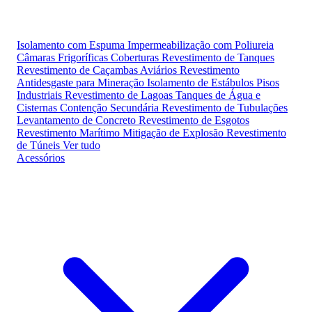
Isolamento com Espuma
Impermeabilização com Poliureia
Câmaras Frigoríficas
Coberturas
Revestimento de Tanques
Revestimento de Caçambas
Aviários
Revestimento
Antidesgaste para Mineração
Isolamento de Estábulos
Pisos
Industriais
Revestimento de Lagoas
Tanques de Água e
Cisternas
Contenção Secundária
Revestimento de Tubulações
Levantamento de Concreto
Revestimento de Esgotos
Revestimento Marítimo
Mitigação de Explosão
Revestimento
de Túneis
Ver tudo
Acessórios