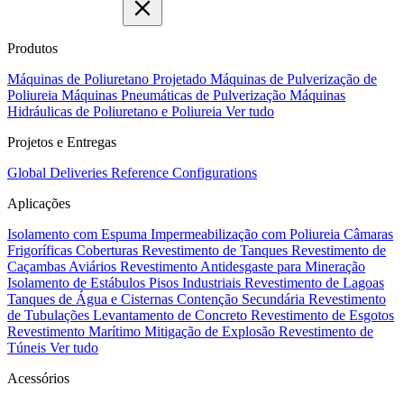
Produtos
Máquinas de Poliuretano Projetado
Máquinas de Pulverização de
Poliureia
Máquinas Pneumáticas de Pulverização
Máquinas
Hidráulicas de Poliuretano e Poliureia
Ver tudo
Projetos e Entregas
Global Deliveries
Reference Configurations
Aplicações
Isolamento com Espuma
Impermeabilização com Poliureia
Câmaras
Frigoríficas
Coberturas
Revestimento de Tanques
Revestimento de
Caçambas
Aviários
Revestimento Antidesgaste para Mineração
Isolamento de Estábulos
Pisos Industriais
Revestimento de Lagoas
Tanques de Água e Cisternas
Contenção Secundária
Revestimento
de Tubulações
Levantamento de Concreto
Revestimento de Esgotos
Revestimento Marítimo
Mitigação de Explosão
Revestimento de
Túneis
Ver tudo
Acessórios