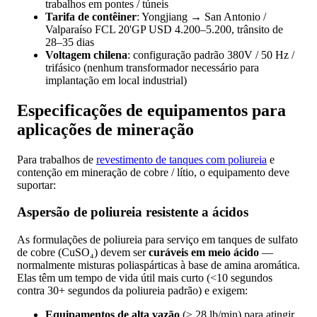
trabalhos em pontes / túneis
Tarifa de contêiner
: Yongjiang → San Antonio /
Valparaíso FCL 20'GP USD 4.200–5.200, trânsito de
28–35 dias
Voltagem chilena
: configuração padrão 380V / 50 Hz /
trifásico (nenhum transformador necessário para
implantação em local industrial)
Especificações de equipamentos para
aplicações de mineração
Para trabalhos de
revestimento de tanques com poliureia
e
contenção em mineração de cobre / lítio, o equipamento deve
suportar:
Aspersão de poliureia resistente a ácidos
As formulações de poliureia para serviço em tanques de sulfato
de cobre (CuSO₄) devem ser
curáveis em meio ácido
—
normalmente misturas poliaspárticas à base de amina aromática.
Elas têm um tempo de vida útil mais curto (<10 segundos
contra 30+ segundos da poliureia padrão) e exigem:
Equipamentos de alta vazão
(≥ 28 lb/min) para atingir