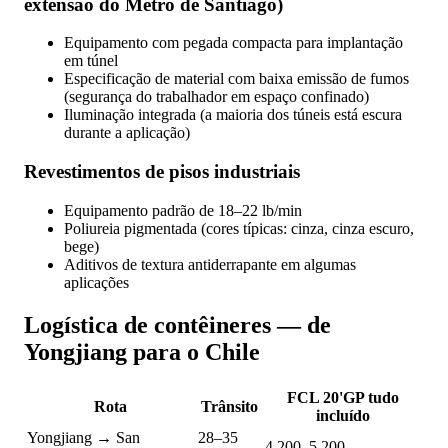
extensão do Metrô de Santiago)
Equipamento com pegada compacta para implantação
em túnel
Especificação de material com baixa emissão de fumos
(segurança do trabalhador em espaço confinado)
Iluminação integrada (a maioria dos túneis está escura
durante a aplicação)
Revestimentos de pisos industriais
Equipamento padrão de 18–22 lb/min
Poliureia pigmentada (cores típicas: cinza, cinza escuro,
bege)
Aditivos de textura antiderrapante em algumas
aplicações
Logística de contêineres — de
Yongjiang para o Chile
FCL 20'GP tudo
Rota
Trânsito
incluído
Yongjiang → San
28–35
4.200–5.200