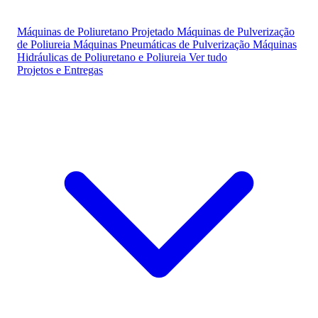
Máquinas de Poliuretano Projetado
Máquinas de Pulverização
de Poliureia
Máquinas Pneumáticas de Pulverização
Máquinas
Hidráulicas de Poliuretano e Poliureia
Ver tudo
Projetos e Entregas