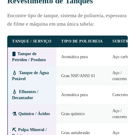
Revestimento de Tanques
Encontre tipo de tanque, sistema de poliureia, espessura
de filme e máquina em uma única tabela:
TANQUE / SERVIÇO
TIPO DE POLIUREIA
SUBSTRAT
🛢️
Tanque de
Aromática pura
Aço carbono
Petróleo / Produto
💧
Tanque de Água
Aço /
Grau NSF/ANSI 61
Potável
concreto
💧
Efluentes /
Aromática pura
Concreto
Decantador
Aço /
⚗️
Químico / Ácidos
Grau químico
concreto
⛏️
Polpa Mineral /
Grau antiabrasão
Aço