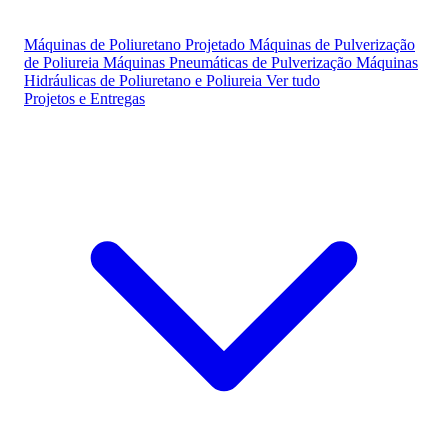
Máquinas de Poliuretano Projetado
Máquinas de Pulverização
de Poliureia
Máquinas Pneumáticas de Pulverização
Máquinas
Hidráulicas de Poliuretano e Poliureia
Ver tudo
Projetos e Entregas