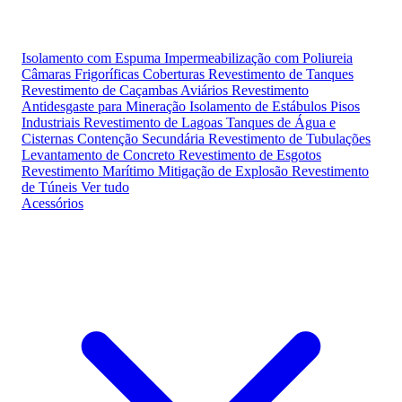
Isolamento com Espuma
Impermeabilização com Poliureia
Câmaras Frigoríficas
Coberturas
Revestimento de Tanques
Revestimento de Caçambas
Aviários
Revestimento
Antidesgaste para Mineração
Isolamento de Estábulos
Pisos
Industriais
Revestimento de Lagoas
Tanques de Água e
Cisternas
Contenção Secundária
Revestimento de Tubulações
Levantamento de Concreto
Revestimento de Esgotos
Revestimento Marítimo
Mitigação de Explosão
Revestimento
de Túneis
Ver tudo
Acessórios