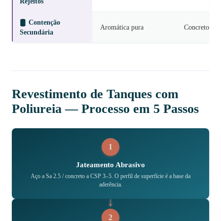
Rejeitos
🛢️
Contenção
Aromática pura
Concreto
Secundária
Revestimento de Tanques com
Poliureia — Processo em 5 Passos
1
Jateamento Abrasivo
Aço a Sa 2.5 / concreto a CSP 3–5. O perfil de superfície é a base da
aderência.
2