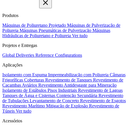
Produtos
Máquinas de Poliuretano Projetado
Máquinas de Pulverização de
Poliureia
Máquinas Pneumáticas de Pulverização
Máquinas
Hidráulicas de Poliuretano e Poliureia
Ver tudo
Projetos e Entregas
Global Deliveries
Reference Configurations
Aplicações
Isolamento com Espuma
Impermeabilização com Poliureia
Câmaras
Frigoríficas
Coberturas
Revestimento de Tanques
Revestimento de
Caçambas
Aviários
Revestimento Antidesgaste para Mineração
Isolamento de Estábulos
Pisos Industriais
Revestimento de Lagoas
Tanques de Água e Cisternas
Contenção Secundária
Revestimento
de Tubulações
Levantamento de Concreto
Revestimento de Esgotos
Revestimento Marítimo
Mitigação de Explosão
Revestimento de
Túneis
Ver tudo
Acessórios