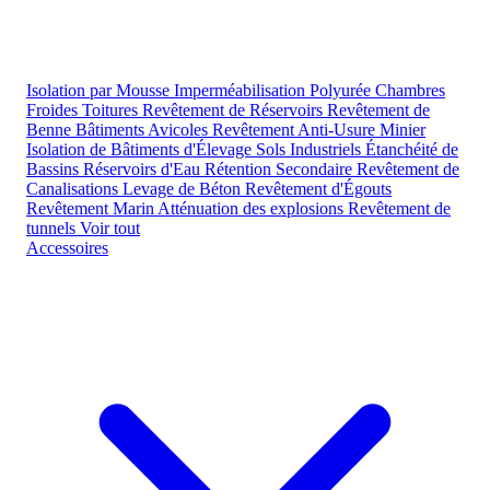
Isolation par Mousse
Imperméabilisation Polyurée
Chambres
Froides
Toitures
Revêtement de Réservoirs
Revêtement de
Benne
Bâtiments Avicoles
Revêtement Anti-Usure Minier
Isolation de Bâtiments d'Élevage
Sols Industriels
Étanchéité de
Bassins
Réservoirs d'Eau
Rétention Secondaire
Revêtement de
Canalisations
Levage de Béton
Revêtement d'Égouts
Revêtement Marin
Atténuation des explosions
Revêtement de
tunnels
Voir tout
Accessoires