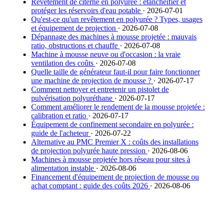
Revêtement de citerne en polyurée : étanchéifier et
protéger les réservoirs d'eau potable
· 2026-07-01
Qu'est-ce qu'un revêtement en polyurée ? Types, usages
et équipement de projection
· 2026-07-08
Dépannage des machines à mousse projetée : mauvais
ratio, obstructions et chauffe
· 2026-07-08
Machine à mousse neuve ou d'occasion : la vraie
ventilation des coûts
· 2026-07-08
Quelle taille de générateur faut-il pour faire fonctionner
une machine de projection de mousse ?
· 2026-07-17
Comment nettoyer et entretenir un pistolet de
pulvérisation polyuréthane
· 2026-07-17
Comment améliorer le rendement de la mousse projetée :
calibration et ratio
· 2026-07-17
Équipement de confinement secondaire en polyurée :
guide de l'acheteur
· 2026-07-22
Alternative au PMC Premier X : coûts des installations
de projection polyurée haute pression
· 2026-08-06
Machines à mousse projetée hors réseau pour sites à
alimentation instable
· 2026-08-06
Financement d'équipement de projection de mousse ou
achat comptant : guide des coûts 2026
· 2026-08-06