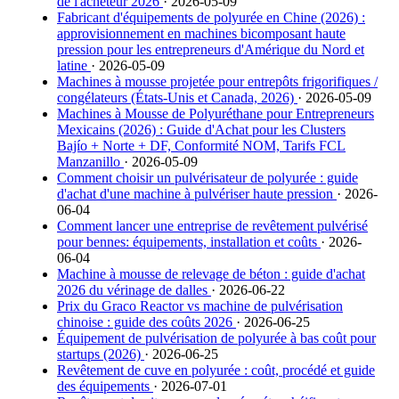
de l'acheteur 2026
· 2026-05-09
Fabricant d'équipements de polyurée en Chine (2026) :
approvisionnement en machines bicomposant haute
pression pour les entrepreneurs d'Amérique du Nord et
latine
· 2026-05-09
Machines à mousse projetée pour entrepôts frigorifiques /
congélateurs (États-Unis et Canada, 2026)
· 2026-05-09
Machines à Mousse de Polyuréthane pour Entrepreneurs
Mexicains (2026) : Guide d'Achat pour les Clusters
Bajío + Norte + DF, Conformité NOM, Tarifs FCL
Manzanillo
· 2026-05-09
Comment choisir un pulvérisateur de polyurée : guide
d'achat d'une machine à pulvériser haute pression
· 2026-
06-04
Comment lancer une entreprise de revêtement pulvérisé
pour bennes: équipements, installation et coûts
· 2026-
06-04
Machine à mousse de relevage de béton : guide d'achat
2026 du vérinage de dalles
· 2026-06-22
Prix du Graco Reactor vs machine de pulvérisation
chinoise : guide des coûts 2026
· 2026-06-25
Équipement de pulvérisation de polyurée à bas coût pour
startups (2026)
· 2026-06-25
Revêtement de cuve en polyurée : coût, procédé et guide
des équipements
· 2026-07-01