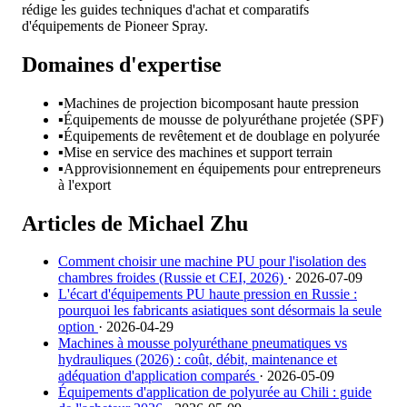
rédige les guides techniques d'achat et comparatifs
d'équipements de Pioneer Spray.
Domaines d'expertise
▪
Machines de projection bicomposant haute pression
▪
Équipements de mousse de polyuréthane projetée (SPF)
▪
Équipements de revêtement et de doublage en polyurée
▪
Mise en service des machines et support terrain
▪
Approvisionnement en équipements pour entrepreneurs
à l'export
Articles de Michael Zhu
Comment choisir une machine PU pour l'isolation des
chambres froides (Russie et CEI, 2026)
· 2026-07-09
L'écart d'équipements PU haute pression en Russie :
pourquoi les fabricants asiatiques sont désormais la seule
option
· 2026-04-29
Machines à mousse polyuréthane pneumatiques vs
hydrauliques (2026) : coût, débit, maintenance et
adéquation d'application comparés
· 2026-05-09
Équipements d'application de polyurée au Chili : guide