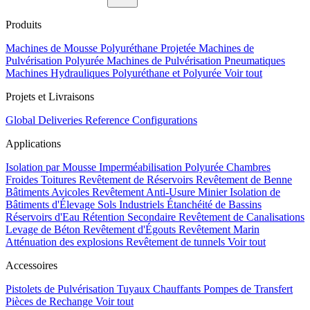
Produits
Machines de Mousse Polyuréthane Projetée
Machines de
Pulvérisation Polyurée
Machines de Pulvérisation Pneumatiques
Machines Hydrauliques Polyuréthane et Polyurée
Voir tout
Projets et Livraisons
Global Deliveries
Reference Configurations
Applications
Isolation par Mousse
Imperméabilisation Polyurée
Chambres
Froides
Toitures
Revêtement de Réservoirs
Revêtement de Benne
Bâtiments Avicoles
Revêtement Anti-Usure Minier
Isolation de
Bâtiments d'Élevage
Sols Industriels
Étanchéité de Bassins
Réservoirs d'Eau
Rétention Secondaire
Revêtement de Canalisations
Levage de Béton
Revêtement d'Égouts
Revêtement Marin
Atténuation des explosions
Revêtement de tunnels
Voir tout
Accessoires
Pistolets de Pulvérisation
Tuyaux Chauffants
Pompes de Transfert
Pièces de Rechange
Voir tout