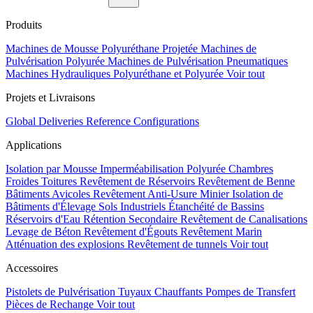
Produits
Machines de Mousse Polyuréthane Projetée
Machines de
Pulvérisation Polyurée
Machines de Pulvérisation Pneumatiques
Machines Hydrauliques Polyuréthane et Polyurée
Voir tout
Projets et Livraisons
Global Deliveries
Reference Configurations
Applications
Isolation par Mousse
Imperméabilisation Polyurée
Chambres
Froides
Toitures
Revêtement de Réservoirs
Revêtement de Benne
Bâtiments Avicoles
Revêtement Anti-Usure Minier
Isolation de
Bâtiments d'Élevage
Sols Industriels
Étanchéité de Bassins
Réservoirs d'Eau
Rétention Secondaire
Revêtement de Canalisations
Levage de Béton
Revêtement d'Égouts
Revêtement Marin
Atténuation des explosions
Revêtement de tunnels
Voir tout
Accessoires
Pistolets de Pulvérisation
Tuyaux Chauffants
Pompes de Transfert
Pièces de Rechange
Voir tout