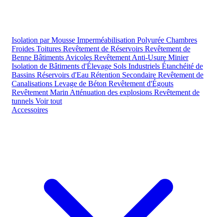
Isolation par Mousse
Imperméabilisation Polyurée
Chambres
Froides
Toitures
Revêtement de Réservoirs
Revêtement de
Benne
Bâtiments Avicoles
Revêtement Anti-Usure Minier
Isolation de Bâtiments d'Élevage
Sols Industriels
Étanchéité de
Bassins
Réservoirs d'Eau
Rétention Secondaire
Revêtement de
Canalisations
Levage de Béton
Revêtement d'Égouts
Revêtement Marin
Atténuation des explosions
Revêtement de
tunnels
Voir tout
Accessoires