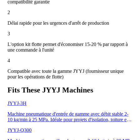
compatibilité garantie
2
Délai rapide pour les urgences d'arrêt de production
3
L'option kit flotte permet d'économiser 15-20 % par rapport à
une commande à l'unité
4
Compatible avec toute la gamme JYYJ (fournisseur unique
pour les opérations de flotte)
Fits These JYYJ Machines
JYYJ-3H
Machine pneumatique d'entrée de gamme avec débit stable 2-
10 kg/min à 25 MPa. Idéale pour projets d'isolation, toiture et
résidentiels de petite à moyenne taille. Alimentation
JYYJ-Q300
monophasée 380V, chauffage 9,5 kW, pistolet autonettoyant
inclus. L'unité de démarrage la plus abordable de la gamme