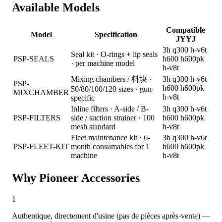
Available Models
Compatible
Model
Specification
JYYJ
3h
q300
h-v6t
Seal kit · O-rings + lip seals
PSP-SEALS
h600
h600pk
· per machine model
h-v8t
Mixing chambers / 料块 ·
3h
q300
h-v6t
PSP-
h600
h600pk
50/80/100/120 sizes · gun-
MIXCHAMBER
h-v8t
specific
Inline filters · A-side / B-
3h
q300
h-v6t
PSP-FILTERS
side / suction strainer · 100
h600
h600pk
mesh standard
h-v8t
Fleet maintenance kit · 6-
3h
q300
h-v6t
PSP-FLEET-KIT
month consumables for 1
h600
h600pk
machine
h-v8t
Why Pioneer Accessories
1
Authentique, directement d'usine (pas de pièces après-vente) —