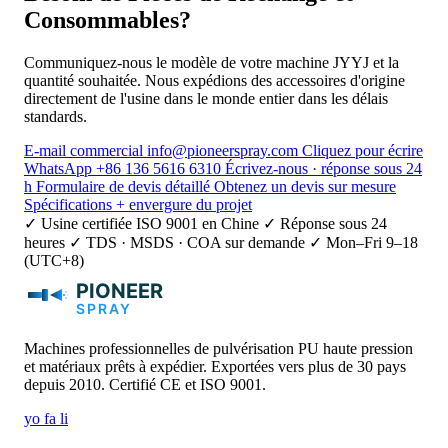
en maintenant le rendement le plus élevé. Idéale pour les
Consommables?
projets industriels les plus exigeants en polyurée et
polyuréthane.
Communiquez-nous le modèle de votre machine JYYJ et la
quantité souhaitée. Nous expédions des accessoires d'origine
directement de l'usine dans le monde entier dans les délais
standards.
E-mail commercial
info@pioneerspray.com
Cliquez pour écrire
WhatsApp
+86 136 5616 6310
Écrivez-nous · réponse sous 24
h
Formulaire de devis détaillé
Obtenez un devis sur mesure
Spécifications + envergure du projet
✓ Usine certifiée ISO 9001 en Chine
✓ Réponse sous 24
heures
✓ TDS · MSDS · COA sur demande
✓ Mon–Fri 9–18
(UTC+8)
Machines professionnelles de pulvérisation PU haute pression
et matériaux prêts à expédier. Exportées vers plus de 30 pays
depuis 2010. Certifié CE et ISO 9001.
yo
fa
li